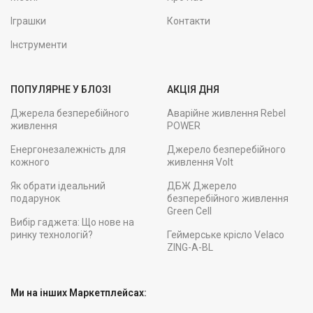
Іграшки
Контакти
Інструменти
ПОПУЛЯРНЕ У БЛОЗІ
АКЦІЯ ДНЯ
Джерела безперебійного
Аварійне живлення Rebel
живлення
POWER
Енергонезалежність для
Джерело безперебійного
кожного
живлення Volt
Як обрати ідеальний
ДБЖ Джерело
подарунок
безперебійного живлення
Green Cell
Вибір гаджета: Що нове на
ринку технологій?
Геймерське крісло Velaco
ZING-A-BL
Ми на інших Маркетплейсах: