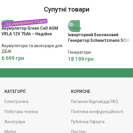
Супутні товари
Акумулятор Green Cell AGM
НЕМАЄ
VRLA 12V 75Ah – Надійне
Інверторний Бензиновий
Живлення
Генератор Schwartzmann SCH-
Акумулятори та аксесуари для
G2500inv – Енергія для
ДБЖ
Будинку
Генератори
6 699
грн
18 199
грн
КАТЕГОРІЇ
КОРИСНЕ
Електроніка
Питання-Відповідді FAQ
Побутова техніка
Політика конфіденційності
Аксесуари
Публічна Оферта
Меблі
Про Нас