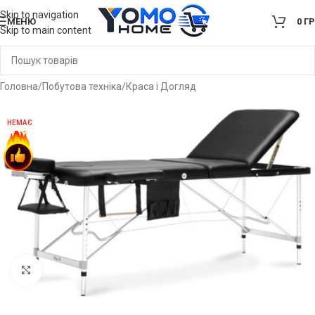
Skip to navigation
МЕНЮ
0
Г
Skip to main content
Головна
/
Побутова техніка
/
Краса і Догляд
НЕМАЄ
Клацніть, щоб збільшити