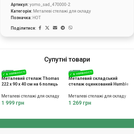
Артикул:
yomo_sad_470000-2
Категорія:
Металеві стелажі для складу
Позначка:
HOT
Поділитися:
Супутні товари
Металевий стелаж Thomas
Металевий складський
222 x 90 x 40 см на 6 полиць
стелаж оцинкований Humble
900 кг KLT20-6
180х90х40 875кг-надійність і
міцність
Металеві стелажі для складу
Металеві стелажі для складу
1 999
грн
1 269
грн