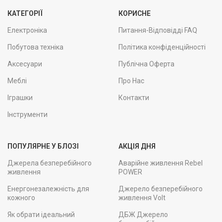
КАТЕГОРІЇ
КОРИСНЕ
Електроніка
Питання-Відповідді FAQ
Побутова техніка
Політика конфіденційності
Аксесуари
Публічна Оферта
Меблі
Про Нас
Іграшки
Контакти
Інструменти
ПОПУЛЯРНЕ У БЛОЗІ
АКЦІЯ ДНЯ
Джерела безперебійного
Аварійне живлення Rebel
живлення
POWER
Енергонезалежність для
Джерело безперебійного
кожного
живлення Volt
Як обрати ідеальний
ДБЖ Джерело