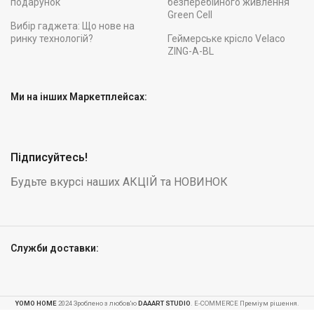
подарунок
безперебійного живлення
Green Cell
Вибір гаджета: Що нове на
ринку технологій?
Геймерське крісло Velaco
ZING-A-BL
Ми на інших Маркетплейсах:
Підписуйтесь!
Будьте вкурсі наших АКЦІЙ та НОВИНОК
Служби доставки:
Металевий
YOMO HOME
2024 Зроблено з любов'ю
DAAART STUDIO
. E-COMMERCE Преміум рішення.
складський