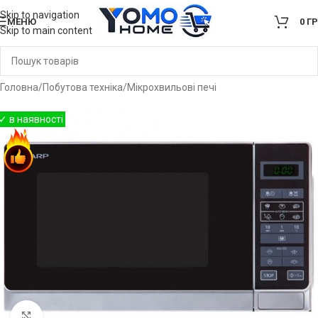
Skip to navigation
МЕНЮ
0
Г
Skip to main content
Головна
/
Побутова техніка
/
Мікрохвильові печі
Клацніть, щоб збільшити