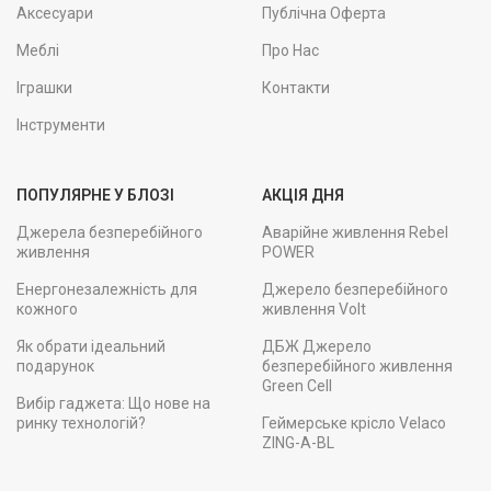
Аксесуари
Публічна Оферта
Меблі
Про Нас
Іграшки
Контакти
Інструменти
ПОПУЛЯРНЕ У БЛОЗІ
АКЦІЯ ДНЯ
Джерела безперебійного
Аварійне живлення Rebel
живлення
POWER
Енергонезалежність для
Джерело безперебійного
кожного
живлення Volt
Як обрати ідеальний
ДБЖ Джерело
подарунок
безперебійного живлення
Green Cell
Вибір гаджета: Що нове на
ринку технологій?
Геймерське крісло Velaco
ZING-A-BL