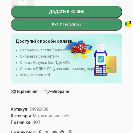
ДОДАТИ В КОШИК
КУПИТИ ЗАРАЗ
Доступні способи оплати:
Наложений платіж (Нова пошта)
Онлайн за реквізитами
Оплата Рахунок без ПДВ +2%
Оплата з ПДВ НДС (уточнюйте у менеджера)
Visa / MasterCard
Порівняння
+Вибране
Артикул:
84992430
Категорія:
Мікрохвильові печі
Позначка:
HOT
Поділитися: