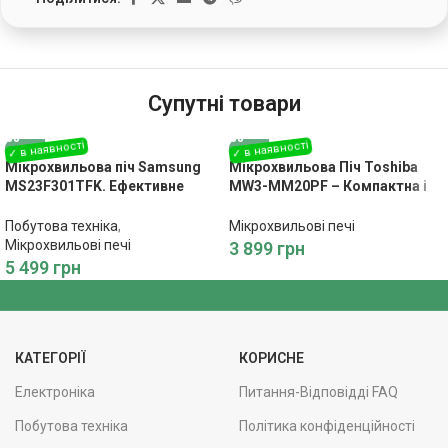
Супутні товари
Мікрохвильова піч Samsung
Мікрохвильова Піч Toshiba
MS23F301TFK. Ефективне
MW3-MM20PF – Компактна і
Приготування їжі з
Ефективна для Щоденного
Інноваційними Технологіями
Використання
Побутова техніка
,
Мікрохвильові печі
Мікрохвильові печі
3 899
грн
5 499
грн
КАТЕГОРІЇ
КОРИСНЕ
Електроніка
Питання-Відповідді FAQ
Побутова техніка
Політика конфіденційності