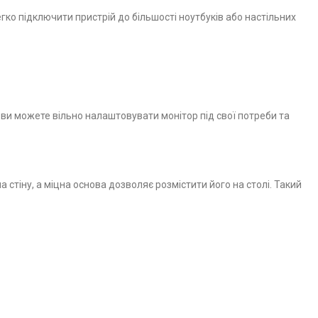
гко підключити пристрій до більшості ноутбуків або настільних
и можете вільно налаштовувати монітор під свої потреби та
стіну, а міцна основа дозволяє розмістити його на столі. Такий