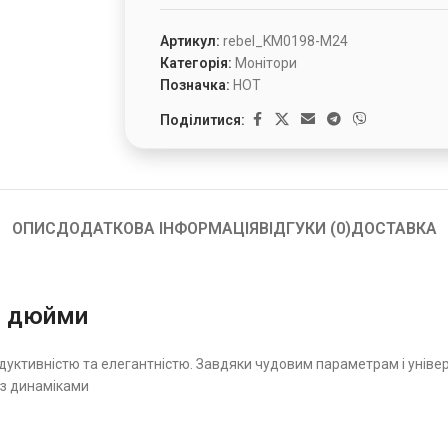
Артикул:
rebel_KM0198-M24
Категорія:
Монітори
Позначка:
HOT
Поділитися:
ОПИС
ДОДАТКОВА ІНФОРМАЦІЯ
ВІДГУКИ (0)
ДОСТАВКА
4 дюйми
дуктивністю та елегантністю. Завдяки чудовим параметрам і уніве
із динаміками