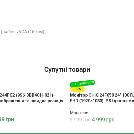
), кабель VGA (150 см)
Супутні товари
-17%
244F E2 (9S6-3BB4CH-021)-
Монітор CHiQ 24F650 24″ 100 Гц
зображення та швидка реакція
FHD (1920×1080) IPS Ідеальне
якості та продуктивності
Монітори
99
грн
4 999
грн
5 999
грн