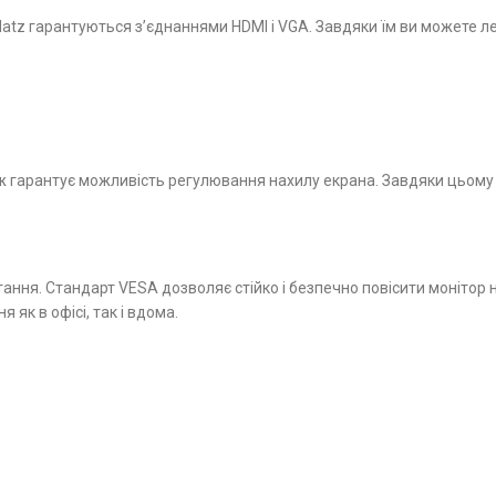
Matz гарантуються з’єднаннями HDMI і VGA. Завдяки їм ви можете ле
 гарантує можливість регулювання нахилу екрана. Завдяки цьому в
ня. Стандарт VESA дозволяє стійко і безпечно повісити монітор на 
як в офісі, так і вдома.