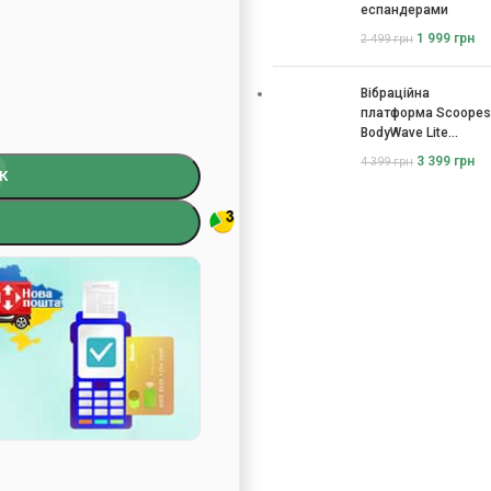
еспандерами
1 999
грн
2 499
грн
Вібраційна
платформа Scoopes
BodyWave Lite
115074
3 399
грн
4 399
грн
К
)