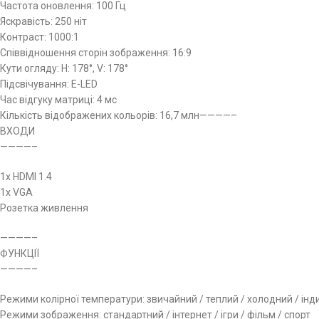
Частота оновлення: 100 Гц
Яскравість: 250 ніт
Контраст: 1000:1
Співвідношення сторін зображення: 16:9
Кути огляду: H: 178°, V: 178°
Підсвічування: E-LED
Час відгуку матриці: 4 мс
Кількість відображених кольорів: 16,7 млн————–
ВХОДИ
————–
1x HDMI 1.4
1x VGA
Розетка живлення
————–
ФУНКЦІЇ
————–
Режими колірної температури: звичайний / теплий / холодний / ін
Режими зображення: стандартний / інтернет / ігри / фільм / спорт