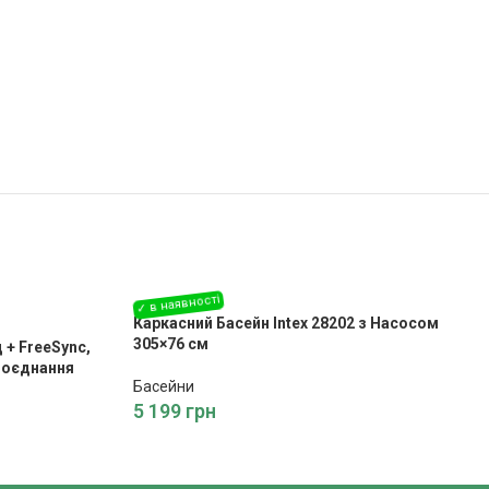
Каркасний Басейн Intex 28202 з Насосом
305×76 см
 + FreeSync,
 поєднання
Басейни
5 199
грн