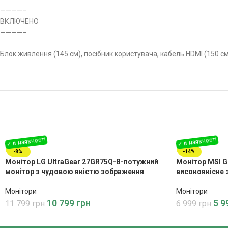
————–
ВКЛЮЧЕНО
————–
Блок живлення (145 см), посібник користувача, кабель HDMI (150 см
-8%
-14%
Монітор LG UltraGear 27GR75Q-B-потужний
Монітор MSI G
монітор з чудовою якістю зображення
високоякісне 
Монітори
Монітори
10 799
грн
5 9
11 799
грн
6 999
грн