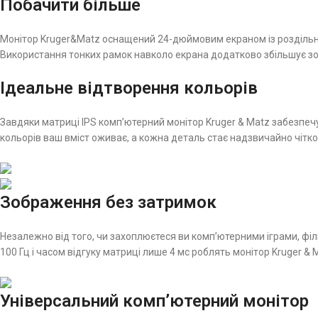
Побачити більше
Монітор Kruger&Matz оснащений 24-дюймовим екраном із роздільною 
Використання тонких рамок навколо екрана додатково збільшує з
Ідеальне відтворення кольорів
Завдяки матриці IPS комп’ютерний монітор Kruger & Matz забезпечу
кольорів ваш вміст оживає, а кожна деталь стає надзвичайно чітко
Зображення без затримок
Незалежно від того, чи захоплюєтеся ви комп’ютерними іграми, фі
100 Гц і часом відгуку матриці лише 4 мс роблять монітор Kruger &
Універсальний комп’ютерний монітор