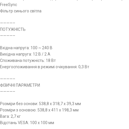
FreeSync
Фільтр синього світла
————–
ПОТУЖНІСТЬ
————–
Вхідна напруга: 100 ~ 240 В
Вихідна напруга: 12 В / 2 А
Споживана потужність: 18 Вт
Енергоспоживання в режимі очікування: 0,3 Вт
————–
ФІЗИЧНІ ПАРАМЕТРИ
————–
Розміри без основи: 538,8 x 318,7 x 39,3 мм
Розміри з основою: 538,8 x 411 x 198,3 мм
Вага: 2,7 кг
Відстань VESA: 100 x 100 мм