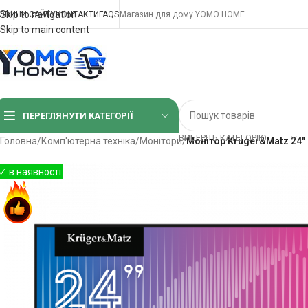
Skip to navigation
ОВИНИ САЙТУ
КОНТАКТИ
FAQS
Магазин для дому YOMO HOME
Skip to main content
ПЕРЕГЛЯНУТИ КАТЕГОРІЇ
ВИБЕРІТЬ КАТЕГОРІЮ
Головна
/
Комп'ютерна техніка
/
Монітори
/
Монітор Kruger&Matz 24″ 