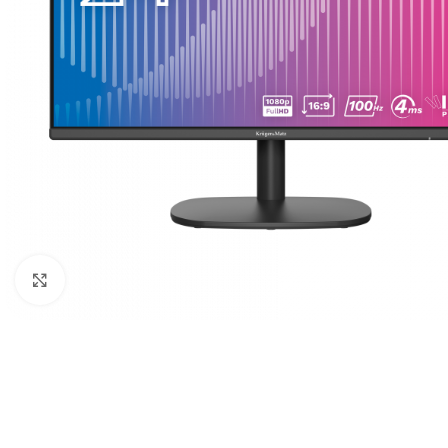
Клацніть, щоб збільшити