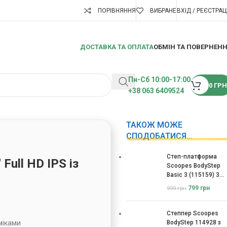
ПОРІВНЯННЯ
ВИБРАНЕ
ВХІД / РЕЄСТРАЦ
ДОСТАВКА ТА ОПЛАТА
ОБМІН ТА ПОВЕРНЕН
Пн-Сб 10:00-17:00
0
ГРН
+38 063 6409524
ТАКОЖ МОЖЕ
СПОДОБАТИСЯ…
Степ-платформа
Full HD IPS із
Scoopes BodyStep
Basic 3 (115159) 3
рівні
799
грн
999
грн
Степпер Scoopes
аміками
BodyStep 114928 з