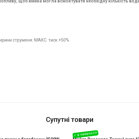
амопливу, щоб мийка могла всмоктувати необхідну кількість вод
ирини струменя. МАКС. тиск +50%
Супутні товари