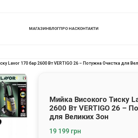
МАГАЗИН
БЛОГ
ПРО НАС
КОНТАКТИ
ку Lavor 170 бар 2600 Вт VERTIGO 26 – Потужна Очистка для Ве
Мийка Високого Тиску La
2600 Вт VERTIGO 26 – П
для Великих Зон
19 199
грн