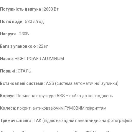
Потужність двигуна
: 2600 Вт
Потік води
: 530 л/год
Напруга
: 230В
Вага з упаковкою
: 22 кг
Насос:
HIGHT POWER ALUMINIUM
Поршні
: СТАЛЬ
Встановлені системи
: ASS (система автоматичної зупинки)
Корпус:
Посилена структура ABS – стійка до пошкоджень
Колеса:
покриті антиковзаючим ГУМОВИМ покриттям
Тримач шланга:
ТАК (підвіс на задній панелі видно на фотографіях