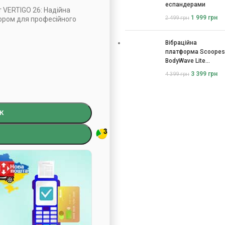
еспандерами
т VERTIGO 26: Надійна
1 999
грн
2 499
грн
тором для професійного
Вібраційна
платформа Scoopes
BodyWave Lite
115074
3 399
грн
4 399
грн
К
)