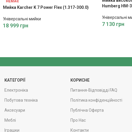
Мийка високог
НЕМАЄ
Humberg HM-3
Мийка Karcher K 7 Power Flex (1.317-300.0)
Універсальні м
Універсальні мийки
7 130
грн
18 999
грн
КАТЕГОРІЇ
КОРИСНЕ
Електроніка
Питання-Відповідді FAQ
Побутова техніка
Політика конфіденційності
Аксесуари
Публічна Оферта
Меблі
Про Нас
Іграшки
Контакти