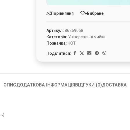
Порівняння
+Вибране
Артикул:
86269058
Категорія:
Універсальні мийки
Позначка:
HOT
Поділитися:
ОПИС
ДОДАТКОВА ІНФОРМАЦІЯ
ВІДГУКИ (0)
ДОСТАВКА
ь)