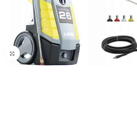
Клацніть, щоб збільшити