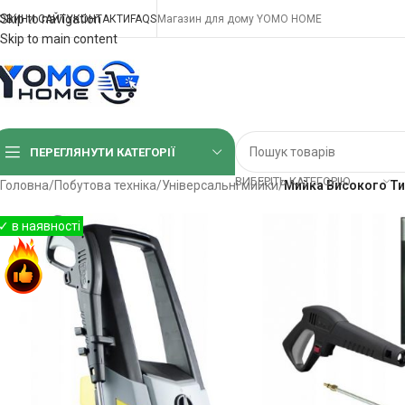
Skip to navigation
ОВИНИ САЙТУ
КОНТАКТИ
FAQS
Магазин для дому YOMO HOME
Skip to main content
ПЕРЕГЛЯНУТИ КАТЕГОРІЇ
ВИБЕРІТЬ КАТЕГОРІЮ
Головна
/
Побутова техніка
/
Універсальні мийки
/
Мийка Високого Тис