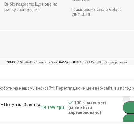
Вибір гаджета: Що нове на
ринку технологій?
Геймерське крісло Velaco
ZING-A-BL
YOMO HOME
2024 Зроблено з любов'ю
DAAART STUDIO
. E-COMMERCE Преміум рішення.
оботи на нашому веб-сайті. Переглядаючи цей веб-сайт, ви погодж
-
100 в наявності
6 – Потужна Очистка
19 199
грн
(може бути
зарезервовано)