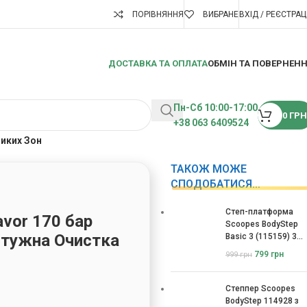
ПОРІВНЯННЯ
ВИБРАНЕ
ВХІД / РЕЄСТРАЦ
ДОСТАВКА ТА ОПЛАТА
ОБМІН ТА ПОВЕРНЕН
Пн-Сб 10:00-17:00
0
ГРН
+38 063 6409524
ликих Зон
ТАКОЖ МОЖЕ
СПОДОБАТИСЯ…
Степ-платформа
vor 170 бар
Scoopes BodyStep
отужна Очистка
Basic 3 (115159) 3
рівні
799
грн
999
грн
Степпер Scoopes
BodyStep 114928 з