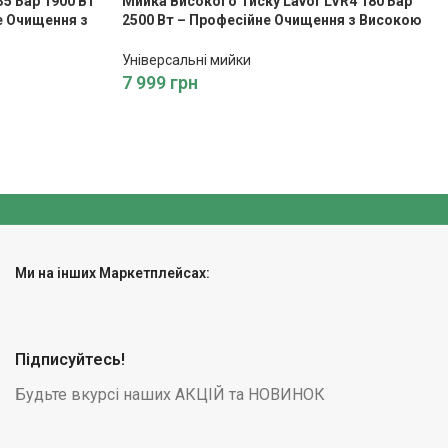
5 Бар 1900 Вт
Мийка Високого Тиску Lavor LVR4 180 Бар
не Очищення з
2500 Вт – Професійне Очищення з Високою
Потужністю
Універсальні мийки
7 999
грн
Ми на інших Маркетплейсах:
Підписуйтесь!
Будьте вкурсі наших АКЦІЙ та НОВИНОК