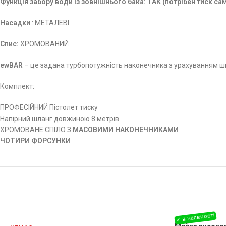
Функція забору води із зовнішнього бака: ТАК (потрібен тиск с
Насадки
: МЕТАЛЕВІ
Спис:
ХРОМОВАНИЙ
ewBAR
– це задана турбопотужність наконечника з урахуванням ш
Комплект:
ПРОФЕСІЙНИЙ Пістолет тиску
Напірний шланг довжиною 8 метрів
ХРОМОВАНЕ СПІЛО З
МАСОВИМИ НАКОНЕЧНИКАМИ
ЧОТИРИ ФОРСУНКИ