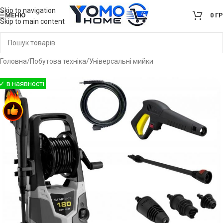
Skip to navigation
МЕНЮ
0
Г
Skip to main content
Головна
/
Побутова техніка
/
Універсальні мийки