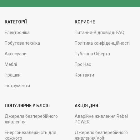
КАТЕГОРІЇ
КОРИСНЕ
Електроніка
Питання-Відповідді FAQ
Побутова техніка
Політика конфіденційності
Аксесуари
Публічна Оферта
Меблі
Про Нас
Іграшки
Контакти
Інструменти
ПОПУЛЯРНЕ У БЛОЗІ
АКЦІЯ ДНЯ
Джерела безперебійного
Аварійне живлення Rebel
живлення
POWER
Енергонезалежність для
Джерело безперебійного
кожного
живлення Volt