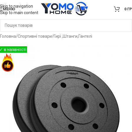
Skip to navigation
МЕНЮ
0
Г
Skip to main content
Головна
/
Спортивні товари
/
Гирі ,Штанги,Гантелі