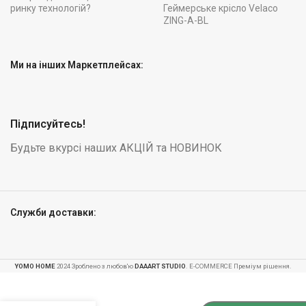
ринку технологій?
Геймерське крісло Velaco
ZING-A-BL
Ми на інших Маркетплейсах:
Підписуйтесь!
Будьте вкурсі наших АКЦІЙ та НОВИНОК
Служби доставки:
YOMO HOME
2024 Зроблено з любов'ю
DAAART STUDIO
. E-COMMERCE Преміум рішення.
Набір
-
+
бітумних
гир 2х15