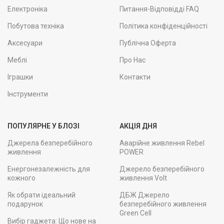
Електроніка
Питання-Відповідді FAQ
Побутова техніка
Політика конфіденційності
Аксесуари
Публічна Оферта
Меблі
Про Нас
Іграшки
Контакти
Інструменти
ПОПУЛЯРНЕ У БЛОЗІ
АКЦІЯ ДНЯ
Джерела безперебійного
Аварійне живлення Rebel
живлення
POWER
Енергонезалежність для
Джерело безперебійного
кожного
живлення Volt
Як обрати ідеальний
ДБЖ Джерело
подарунок
безперебійного живлення
Green Cell
Вибір гаджета: Що нове на