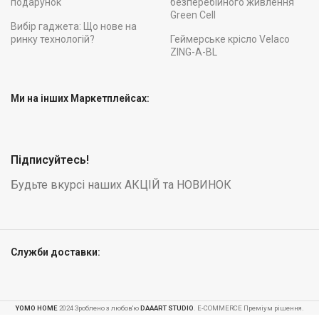
подарунок
безперебійного живлення
Green Cell
Вибір гаджета: Що нове на
ринку технологій?
Геймерське крісло Velaco
ZING-A-BL
Ми на інших Маркетплейсах:
Підписуйтесь!
Будьте вкурсі наших АКЦІЙ та НОВИНОК
Служби доставки:
YOMO HOME
2024 Зроблено з любов'ю
DAAART STUDIO
. E-COMMERCE Преміум рішення.
Набір