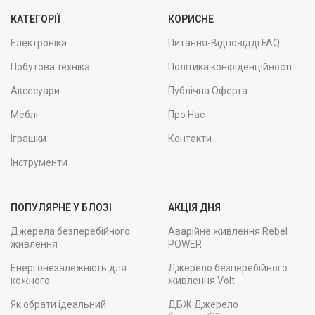
КАТЕГОРІЇ
КОРИСНЕ
Електроніка
Питання-Відповідді FAQ
Побутова техніка
Політика конфіденційності
Аксесуари
Публічна Оферта
Меблі
Про Нас
Іграшки
Контакти
Інструменти
ПОПУЛЯРНЕ У БЛОЗІ
АКЦІЯ ДНЯ
Джерела безперебійного
Аварійне живлення Rebel
живлення
POWER
Енергонезалежність для
Джерело безперебійного
кожного
живлення Volt
Як обрати ідеальний
ДБЖ Джерело