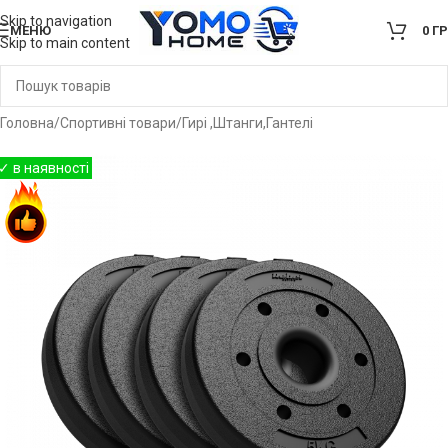
Skip to navigation
МЕНЮ
0
Г
Skip to main content
Головна
/
Спортивні товари
/
Гирі ,Штанги,Гантелі