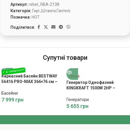
Артикул:
rebel_RBA-2138
Категорія:
Гирі ,Штанги,Гантелі
Позначка:
HOT
Поділитися:
Супутні товари
Каркасний Басейн BESTWAY
НЕМАЄ
56416 PRO-MAX 366×76 см –
Генератор Однофазний
Літній Відпочинок
KINGKRAFT 1500W 2HP –
Басейни
Економне Живлення
7 999
грн
Генератори
5 655
грн