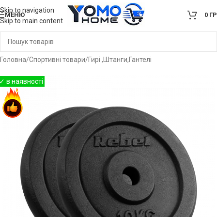
Skip to navigation
МЕНЮ
0
Г
Skip to main content
Головна
/
Спортивні товари
/
Гирі ,Штанги,Гантелі