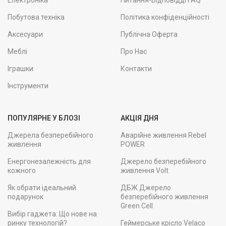
Електроніка
Питання-Відповідді FAQ
Побутова техніка
Політика конфіденційності
Аксесуари
Публічна Оферта
Меблі
Про Нас
Іграшки
Контакти
Інструменти
ПОПУЛЯРНЕ У БЛОЗІ
АКЦІЯ ДНЯ
Джерела безперебійного
Аварійне живлення Rebel
живлення
POWER
Енергонезалежність для
Джерело безперебійного
кожного
живлення Volt
Як обрати ідеальний
ДБЖ Джерело
подарунок
безперебійного живлення
Green Cell
Вибір гаджета: Що нове на
ринку технологій?
Геймерське крісло Velaco