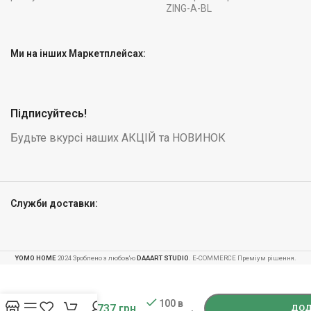
ZING-A-BL
Ми на інших Маркетплейсах:
Підписуйтесь!
Будьте вкурсі наших АКЦІЙ та НОВИНОК
Служби доставки:
YOMO HOME
2024 Зроблено з любов'ю
DAAART STUDIO
. E-COMMERCE Преміум рішення.
Набір
-
+
чавунних
гир 2х10
100 в
2 737
грн
кг Rebel
ДОД