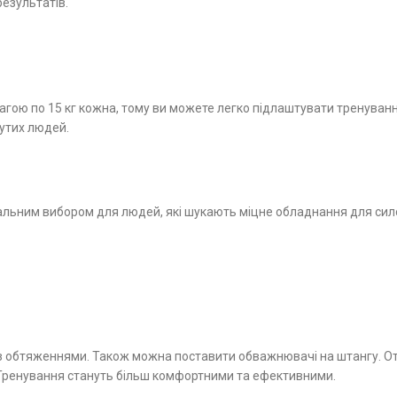
езультатів.
вагою по 15 кг кожна, тому ви можете легко підлаштувати тренуванн
нутих людей.
еальним вибором для людей, які шукають міцне обладнання для силов
и з обтяженнями. Також можна поставити обважнювачі на штангу. От
. Тренування стануть більш комфортними та ефективними.