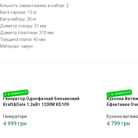
Кількість завантажень в наборі: 2
Вага тарілки: 15 кг
Вага набору: 30 кг
Діаметр отвору: 31 мм
Діаметр пластини: 310 мм
Товщина плити: 40 мм
Матеріал: чавун
Генератор Однофазний Бензиновий
Кухонна Витяж
Kraft&Dele 1.2кВт 1200W KD109
Ефективне Оч
Генератори
Кухонні витяж
4 999
грн
4 799
грн