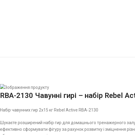
RBA-2130 Чавунні гирі – набір Rebel Act
Набір чавунних гир 2х15 кг Rebel Active RBA-2130
Шукаєте розширений набір гир для домашнього тренажерного залу д
ефективно сформувати фігуру за рахунок розвитку і зміцнення різни