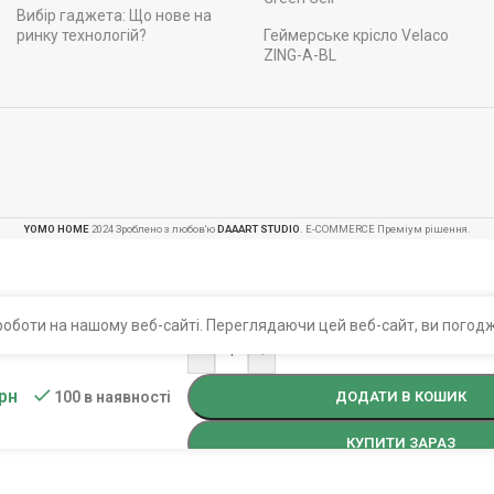
Вибір гаджета: Що нове на
ринку технологій?
Геймерське крісло Velaco
ZING-A-BL
YOMO HOME
2024 Зроблено з любов'ю
DAAART STUDIO
. E-COMMERCE Преміум рішення.
оботи на нашому веб-сайті. Переглядаючи цей веб-сайт, ви погодж
-
+
рн
ДОДАТИ В КОШИК
100 в наявності
КУПИТИ ЗАРАЗ