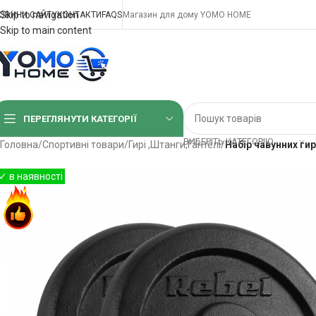
Skip to navigation
ОВИНИ САЙТУ
КОНТАКТИ
FAQS
Магазин для дому YOMO HOME
Skip to main content
ПЕРЕГЛЯНУТИ КАТЕГОРІЇ
ВИБЕРІТЬ КАТЕГОРІЮ
Головна
/
Спортивні товари
/
Гирі ,Штанги,Гантелі
/
Набір чавунних гир