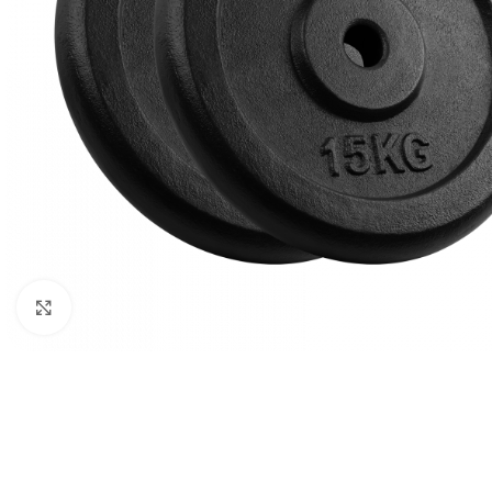
Клацніть, щоб збільшити