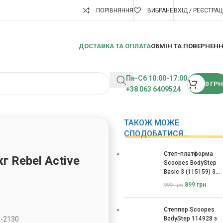
ПОРІВНЯННЯ
ВИБРАНЕ
ВХІД / РЕЄСТРАЦ
ДОСТАВКА ТА ОПЛАТА
ОБМІН ТА ПОВЕРНЕН
Пн-Сб 10:00-17:00
0
ГРН
+38 063 6409524
ТАКОЖ МОЖЕ
СПОДОБАТИСЯ…
Степ-платформа
г Rebel Active
Scoopes BodyStep
Basic 3 (115159) 3
рівні
899
грн
999
грн
Степпер Scoopes
A-2130
BodyStep 114928 з