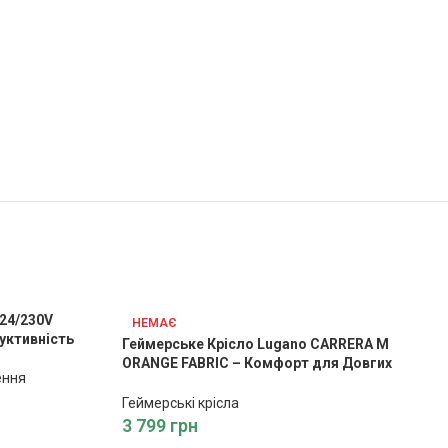
24/230V
НЕМАЄ
уктивність
Геймерське Крісло Lugano CARRERA M
ORANGE FABRIC – Комфорт для Довгих
ення
Геймерських Сесій
Геймерські крісла
3 799
грн