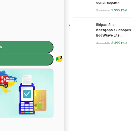
еспандерами
1 999
грн
2 499
грн
Вібраційна
платформа Scoopes
BodyWave Lite
115074
3 399
грн
4 399
грн
К
)