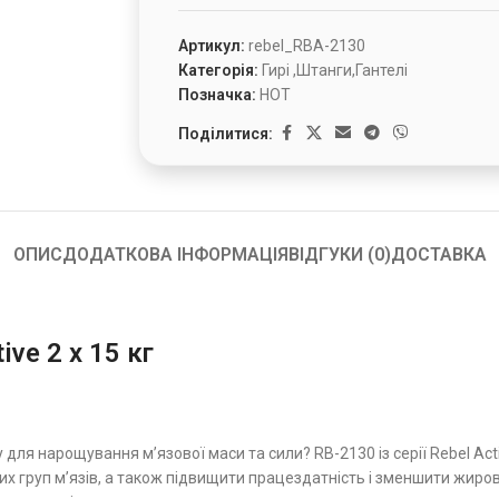
Артикул:
rebel_RBA-2130
Категорія:
Гирі ,Штанги,Гантелі
Позначка:
HOT
Поділитися:
ОПИС
ДОДАТКОВА ІНФОРМАЦІЯ
ВІДГУКИ (0)
ДОСТАВКА
ive 2 х 15 кг
ля нарощування м’язової маси та сили? RB-2130 із серії Rebel Act
х груп м’язів, а також підвищити працездатність і зменшити жирові