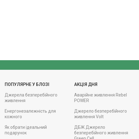
ПОПУЛЯРНЕ У БЛОЗІ
АКЦІЯ ДНЯ
Джерела безперебійного
Аварійне живлення Rebel
живлення
POWER
Енергонезалежність для
Джерело безперебійного
кожного
живлення Volt
Як обрати ідеальний
ДБЖ Джерело
подарунок
безперебійного живлення
Green Cell