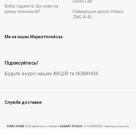
Green Cell
Вибір гаджета: Що нове на
ринку технологій?
Геймерське крісло Velaco
ZING-A-BL
Ми на інших Маркетплейсах:
Підписуйтесь!
Будьте вкурсі наших АКЦІЙ та НОВИНОК
Служби доставки:
YOMO HOME
2024 Зроблено з любов'ю
DAAART STUDIO
. E-COMMERCE Преміум рішення.