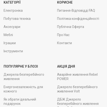
КАТЕГОРІЇ
КОРИСНЕ
Електроніка
Питання-Відповідді FAQ
Побутова техніка
Політика конфіденційності
Аксесуари
Публічна Оферта
Меблі
Про Нас
Іграшки
Контакти
Інструменти
ПОПУЛЯРНЕ У БЛОЗІ
АКЦІЯ ДНЯ
Джерела безперебійного
Аварійне живлення Rebel
живлення
POWER
Енергонезалежність для
Джерело безперебійного
кожного
живлення Volt
Як обрати ідеальний
ДБЖ Джерело
подарунок
безперебійного живлення