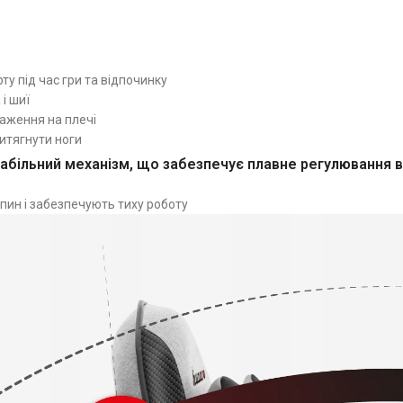
у під час гри та відпочинку
і шиї
таження на плечі
итягнути ноги
стабільний механізм, що забезпечує плавне регулювання 
пин і забезпечують тиху роботу