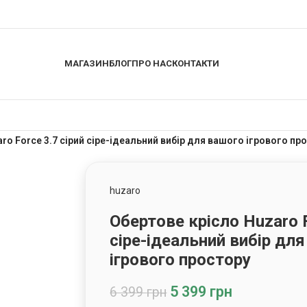
МАГАЗИН
БЛОГ
ПРО НАС
КОНТАКТИ
ro Force 3.7 сірий сіре-ідеальний вибір для вашого ігрового пр
huzaro
Обертове крісло Huzaro F
сіре-ідеальний вибір дл
ігрового простору
5 399
грн
6 399
грн