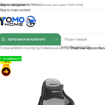
Skip to navigation
ОВИНИ САЙТУ
КОНТАКТИ
FAQS
Магазин для дому YOMO HOME
Skip to main content
ПЕРЕГЛЯНУТИ КАТЕГОРІЇ
ВИБЕРІТЬ КАТЕГОРІЮ
Головна
/
Меблі та інтер'єр
/
Геймерські крісла
/
Обертове крісло Huza
-16%