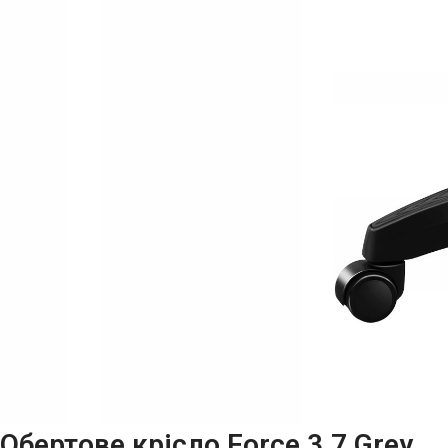
Обертове крісло Force 3.7 Grey