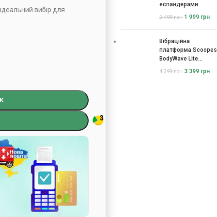
еспандерами
е-ідеальний вибір для
1 999
грн
2 499
грн
Вібраційна
платформа Scoopes
BodyWave Lite
115074
3 399
грн
4 399
грн
К
)