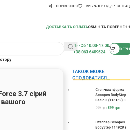
ПОРІВНЯННЯ
ВИБРАНЕ
ВХІД / РЕЄСТРАЦ
ДОСТАВКА ТА ОПЛАТА
ОБМІН ТА ПОВЕРНЕН
Пн-Сб 10:00-17:00
0
ГРН
+38 063 6409524
остору
ТАКОЖ МОЖЕ
СПОДОБАТИСЯ…
Степ-платформа
orce 3.7 сірий
Scoopes BodyStep
я вашого
Basic 3 (115159) 3
рівні
899
грн
999
грн
Степпер Scoopes
BodyStep 114928 з