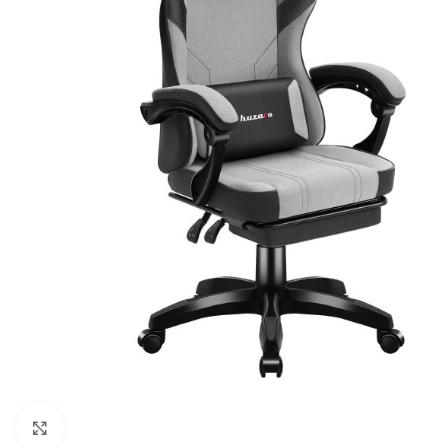
Клацніть, щоб збільшити