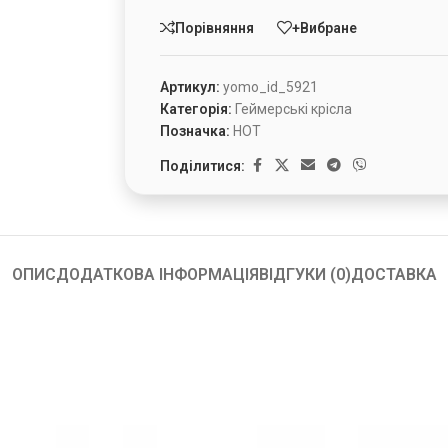
Порівняння
+Вибране
Артикул:
yomo_id_5921
Категорія:
Геймерські крісла
Позначка:
HOT
Поділитися:
ОПИС
ДОДАТКОВА ІНФОРМАЦІЯ
ВІДГУКИ (0)
ДОСТАВКА