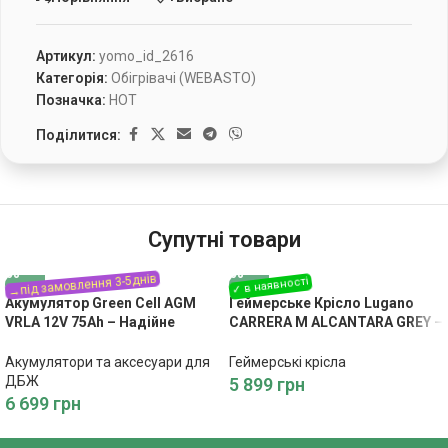
Артикул:
yomo_id_2616
Категорія:
Обігрівачі (WEBASTO)
Позначка:
HOT
Поділитися:
Супутні товари
Акумулятор Green Cell AGM
Геймерське Крісло Lugano
VRLA 12V 75Ah – Надійне
CARRERA M ALCANTARA GREY –
Живлення
Преміум Комфорт
Акумулятори та аксесуари для
Геймерські крісла
ДБЖ
5 899
грн
6 699
грн