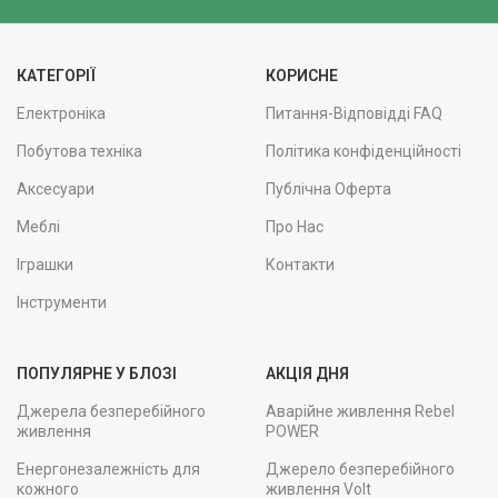
КАТЕГОРІЇ
КОРИСНЕ
Електроніка
Питання-Відповідді FAQ
Побутова техніка
Політика конфіденційності
Аксесуари
Публічна Оферта
Меблі
Про Нас
Іграшки
Контакти
Інструменти
ПОПУЛЯРНЕ У БЛОЗІ
АКЦІЯ ДНЯ
Джерела безперебійного
Аварійне живлення Rebel
живлення
POWER
Енергонезалежність для
Джерело безперебійного
кожного
живлення Volt