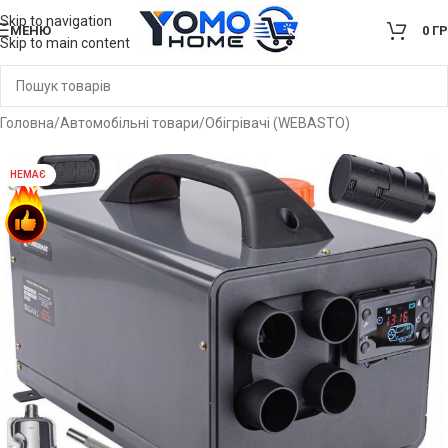
Skip to navigation
МЕНЮ
0
Г
Skip to main content
Головна
/
Автомобільні товари
/
Обігрівачі (WEBASTO)
НЕМАЄ