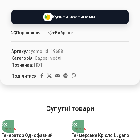
Купити частинами
Порівняння
+Вибране
Артикул:
yomo_id_19688
Категорія:
Садові меблі
Позначка:
HOT
Поділитися:
Супутні товари
НЕМАЄ
НЕМАЄ
Генератор Однофазний
Геймерське Крісло Lugano