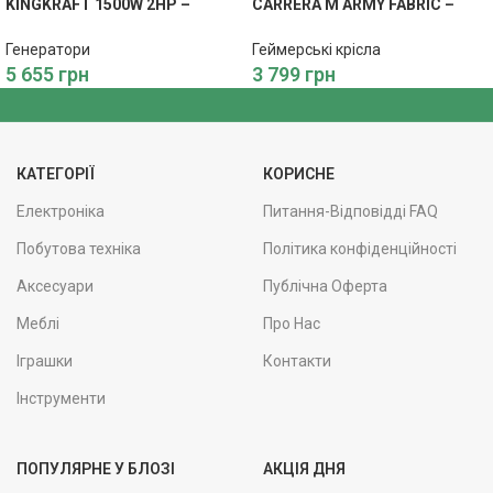
KINGKRAFT 1500W 2HP –
CARRERA M ARMY FABRIC –
Економне Живлення
Зручність та Стиль
Генератори
Геймерські крісла
5 655
грн
3 799
грн
КАТЕГОРІЇ
КОРИСНЕ
Електроніка
Питання-Відповідді FAQ
Побутова техніка
Політика конфіденційності
Аксесуари
Публічна Оферта
Меблі
Про Нас
Іграшки
Контакти
Інструменти
ПОПУЛЯРНЕ У БЛОЗІ
АКЦІЯ ДНЯ