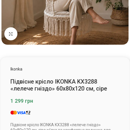
Клацніть, щоб збільшити
Ikonka
Підвісне крісло IKONKA KX3288
«лелече гніздо» 60x80x120 см, сіре
1 299
грн
Підвісне крісло IKONKA KX3288 «лелече гніздо»