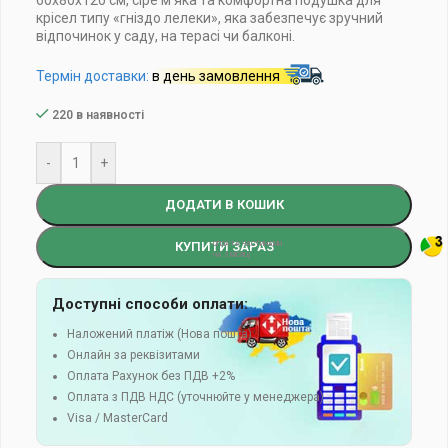
60x80x120 см, сіре м’яка та комфортна подушка для
крісел типу «гніздо лелеки», яка забезпечує зручний
відпочинок у саду, на терасі чи балконі.
Термін доставки:
в день замовлення
220 в наявності
-
+
ДОДАТИ В КОШИК
КУПИТИ ЗАРАЗ
Доступні способи оплати:
Наложений платіж (Нова пошта)
Онлайн за реквізитами
Оплата Рахунок без ПДВ +2%
Оплата з ПДВ НДС (уточнюйте у менеджера)
Visa / MasterCard