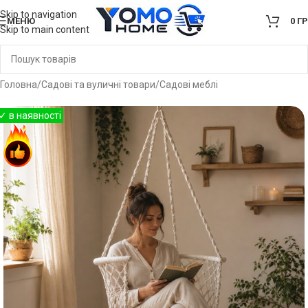
Skip to navigation
МЕНЮ
0
Г
Skip to main content
Головна
/
Садові та вуличні товари
/
Садові меблі