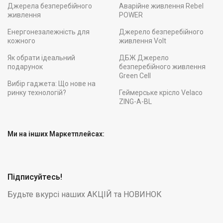
Джерела безперебійного
Аварійне живлення Rebel
живлення
POWER
Енергонезалежність для
Джерело безперебійного
кожного
живлення Volt
Як обрати ідеальний
ДБЖ Джерело
подарунок
безперебійного живлення
Green Cell
Вибір гаджета: Що нове на
ринку технологій?
Геймерське крісло Velaco
ZING-A-BL
Ми на інших Маркетплейсах:
Підписуйтесь!
Будьте вкурсі наших АКЦІЙ та НОВИНОК