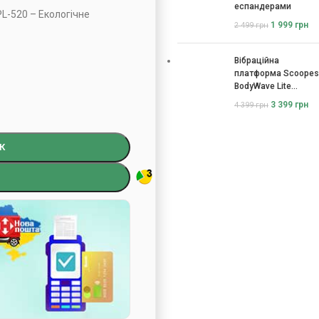
еспандерами
PL-520 – Екологічне
1 999
грн
2 499
грн
Вібраційна
платформа Scoopes
BodyWave Lite
115074
3 399
грн
4 399
грн
К
)