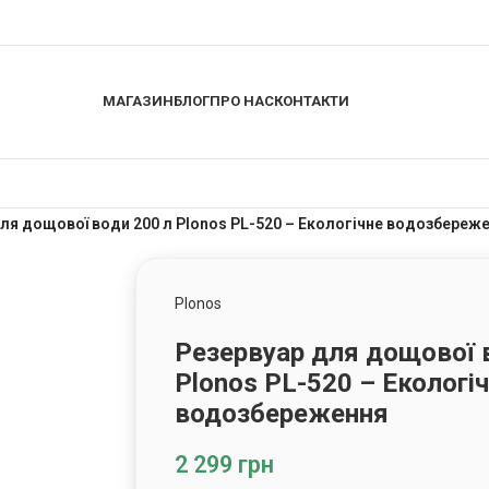
МАГАЗИН
БЛОГ
ПРО НАС
КОНТАКТИ
ля дощової води 200 л Plonos PL-520 – Екологічне водозбереж
Plonos
Резервуар для дощової 
Plonos PL-520 – Екологі
водозбереження
2 299
грн