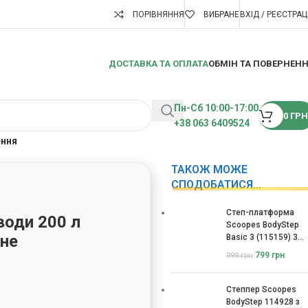
ПОРІВНЯННЯ
ВИБРАНЕ
ВХІД / РЕЄСТРАЦ
ДОСТАВКА ТА ОПЛАТА
ОБМІН ТА ПОВЕРНЕН
Пн-Сб 10:00-17:00
0
ГРН
+38 063 6409524
ення
ТАКОЖ МОЖЕ
СПОДОБАТИСЯ…
Степ-платформа
води 200 л
Scoopes BodyStep
чне
Basic 3 (115159) 3
рівні
799
грн
999
грн
Степпер Scoopes
BodyStep 114928 з