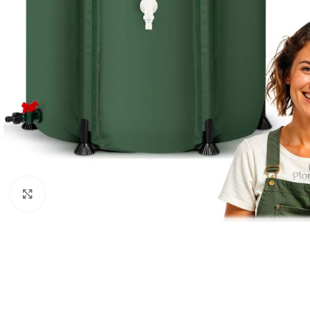
Клацніть, щоб збільшити