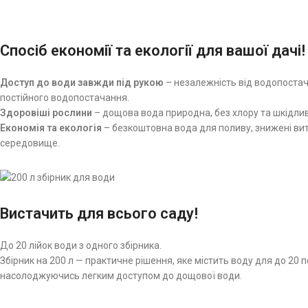
Спосіб економії та екології для вашої дачі!
Доступ до води завжди під рукою
– незалежність від водопостач
постійного водопостачання.
Здоровіші рослини
– дощова вода природна, без хлору та шкідли
Економія та екологія
– безкоштовна вода для поливу, знижені ви
середовище.
Вистачить для всього саду!
До 20 лійок води з одного збірника.
Збірник на 200 л — практичне рішення, яке містить воду для до 2
насолоджуючись легким доступом до дощової води.