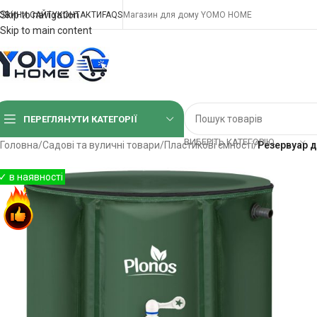
Skip to navigation
ОВИНИ САЙТУ
КОНТАКТИ
FAQS
Магазин для дому YOMO HOME
Skip to main content
ПЕРЕГЛЯНУТИ КАТЕГОРІЇ
ВИБЕРІТЬ КАТЕГОРІЮ
Головна
/
Садові та вуличні товари
/
Пластикові ємності
/
Резервуар д