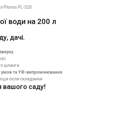
л Plonos PL-520
ї води на 200 л
у, дачі.
зверху.
зії.
о шланга.
 умов та УФ-випромінювання.
сця після складання.
я вашого саду!