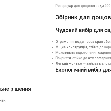
Резервуар для дощової води 200 
Збірник для дощово
Чудовий вибір для сад
Отримання води через кран або 
Міцна конструкція
, стійка до коро
Можливість підключення садовог
Покриття, стійке до
атмосферних
Легкий монтаж
— займає мало мі
Екологічний вибір дл
льне рішення
нви.