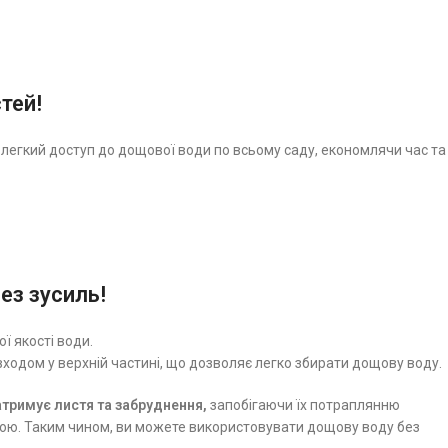
тей!
 легкий доступ до дощової води по всьому саду, економлячи час та
ез зусиль!
ї якості води.
ходом у верхній частині, що дозволяє легко збирати дощову воду.
тримує листя та забруднення,
запобігаючи їх потраплянню
тою. Таким чином, ви можете використовувати дощову воду без