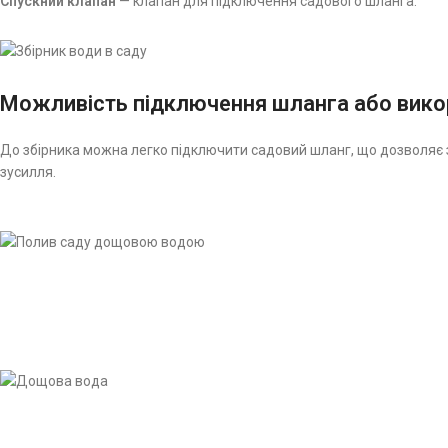
Спускний клапан
— клапан для підключення садового шланга.
Можливість підключення шланга або викор
До збірника можна легко підключити садовий шланг, що дозволяє з
зусилля.