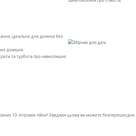
занепокоєння про її якість.
ання, ідеально для ділянок без
вих домішок.
трати та турбота про навколишнє
0 повних 10-літрових лійок! Завдяки цьому ви можете безперешкодн