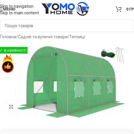
Skip to navigation
МЕНЮ
0
Г
Skip to main content
Головна
/
Садові та вуличні товари
/
Теплиці
Клацніть, щоб збільшити