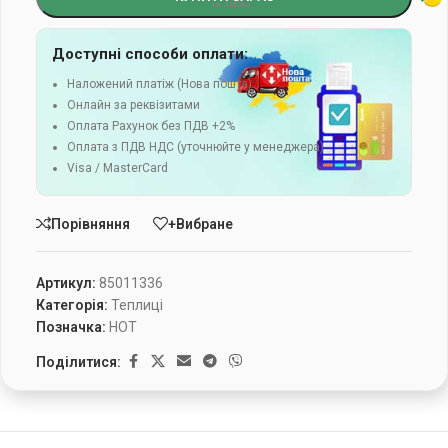
Доступні способи оплати:
Наложений платіж (Нова пошта)
Онлайн за реквізитами
Оплата Рахунок без ПДВ +2%
Оплата з ПДВ НДС (уточнюйте у менеджера)
Visa / MasterCard
Порівняння
+Вибране
Артикул:
85011336
Категорія:
Теплиці
Позначка:
HOT
Поділитися: