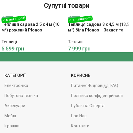
Супутні товари
Теплиця садова 2.5 x 4 м (10
Теплиця садова 3 x 4,5 м (13,5
м²) рожевий Plonos –
м²) біла Plonos – Захист та
Оригінальний та
тепло для рослин
функціональний
Теплиці
Теплиці
5 599
грн
7 999
грн
КАТЕГОРІЇ
КОРИСНЕ
Електроніка
Питання-Відповідді FAQ
Побутова техніка
Політика конфіденційності
Аксесуари
Публічна Оферта
Меблі
Про Нас
Іграшки
Контакти