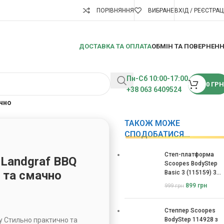
ПОРІВНЯННЯ
ВИБРАНЕ
ВХІД / РЕЄСТРАЦ
ДОСТАВКА ТА ОПЛАТА
ОБМІН ТА ПОВЕРНЕН
Пн-Сб 10:00-17:00
0
ГРН
+38 063 6409524
ачно
ТАКОЖ МОЖЕ
СПОДОБАТИСЯ…
Степ-платформа
 Landgraf BBQ
Scoopes BodyStep
 та смачно
Basic 3 (115159) 3
рівні
899
грн
999
грн
Степпер Scoopes
ty Cтильно практично та
BodyStep 114928 з