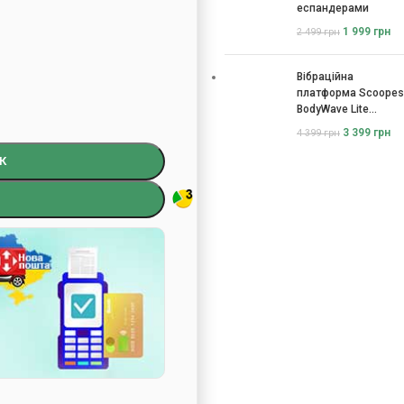
еспандерами
1 999
грн
2 499
грн
Вібраційна
платформа Scoopes
BodyWave Lite
115074
3 399
грн
4 399
грн
К
)