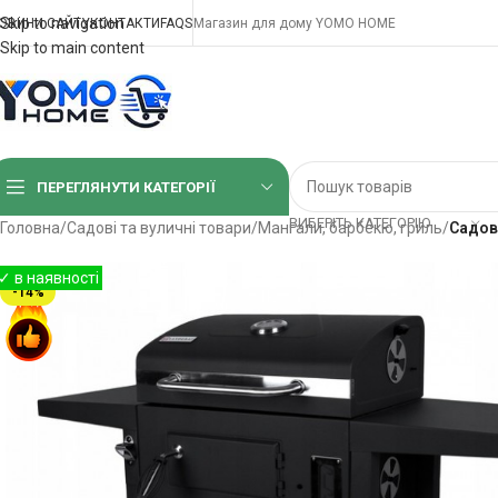
Skip to navigation
ОВИНИ САЙТУ
КОНТАКТИ
FAQS
Магазин для дому YOMO HOME
Skip to main content
ПЕРЕГЛЯНУТИ КАТЕГОРІЇ
ВИБЕРІТЬ КАТЕГОРІЮ
Головна
/
Садові та вуличні товари
/
Мангали, барбекю, гриль
/
Садови
-14%