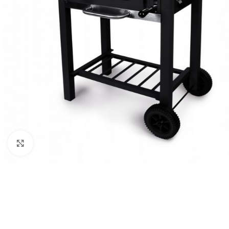
Клацніть, щоб збільшити