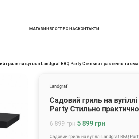
МАГАЗИН
БЛОГ
ПРО НАС
КОНТАКТИ
й гриль на вугіллі Landgraf BBQ Party Cтильно практично та см
Landgraf
Садовий гриль на вугіллі
Party Cтильно практично
5 899
грн
6 899
грн
Садовий гриль на вугіллі Landgraf BBQ Par