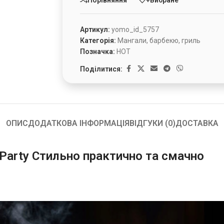
Артикул:
yomo_id_5757
Категорія:
Мангали, барбекю, гриль
Позначка:
HOT
Поділитися:
ОПИС
ДОДАТКОВА ІНФОРМАЦІЯ
ВІДГУКИ (0)
ДОСТАВКА
 Party Cтильно практично та смачно