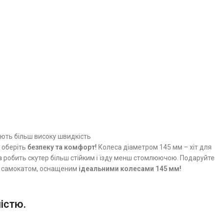
ють більш високу швидкість
 оберіть
безпеку та комфорт!
Колеса діаметром 145 мм – хіт для
а робить скутер більш стійким і їзду менш стомлюючою. Подаруйте
з самокатом, оснащеним
ідеальними колесами 145 мм!
істю.