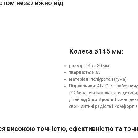
ртом незалежно від
Колеса ø145 мм:
розмір:
145 x 30 мм
твердість:
83A
матеріал:
поліуретан (гума)
Підшипники:
ABEC-7 – забезпечу
✅ Обираючи самокат для дитини,
дітей
від 3 до 8 років
. Нижня дек
своїй дитині
радість і комфорт
і
я високою точністю, ефективністю та точн