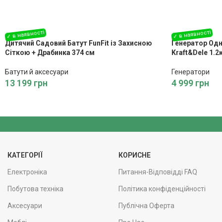
Дитячий Садовий Батут FunFit із Захисною
Генератор Од
Сіткою + Драбинка 374 см
Kraft&Dele 1.
Батути й аксесуари
Генератори
13 199
грн
4 999
грн
КАТЕГОРІЇ
КОРИСНЕ
Електроніка
Питання-Відповідді FAQ
Побутова техніка
Політика конфіденційності
Аксесуари
Публічна Оферта