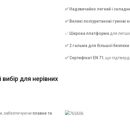
✅ Надзвичайно легкий і складн
✅ Великі поліуретанові гумові 
✅
Широка платформа
для легшог
✅ 2 гальма для більшої безпеки
✅ Сертифікат
EN 71
, що підтверд
 вибір для нерівних
ми, забезпечуючи
плавне та