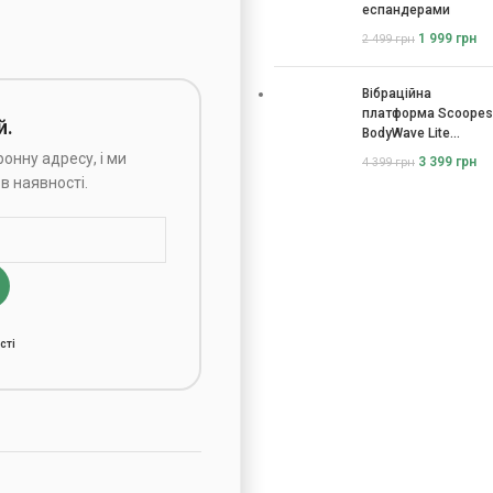
еспандерами
1 999
грн
2 499
грн
Вібраційна
платформа Scoopes
й.
BodyWave Lite
115074
онну адресу, і ми
3 399
грн
4 399
грн
в наявності.
сті