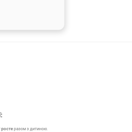
:
т росте
разом з дитиною.