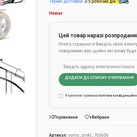
Термін доставки:
3-5 робочих дні
Немає
Цей товар наразі розпродани
Нічого страшного! Введіть свою електр
повідомимо вас, щойно він знову буде 
ДОДАТИ ДО СПИСКУ ОЧІКУВАННЯ
Я прочитав і приймаю
політика конфіденційно
Порівняння
+Вибране
Артикул:
yomo_smkt_765606