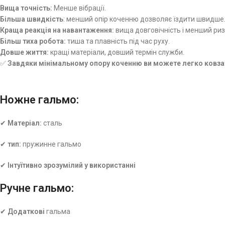
Вища точність:
Менше вібрації.
Більша швидкість
: менший опір коченню дозволяє їздити швидше
Краща реакція на навантаження:
вища довговічність і менший риз
Більш тиха робота:
тиша та плавність під час руху.
Довше життя:
кращі матеріали, довший термін служби.
✅
Завдяки мінімальному опору коченню ви можете легко ковза
Ножне гальмо:
✔
Матеріал:
сталь
✔
тип:
пружинне гальмо
✔
Інтуїтивно зрозумілий у використанні
Ручне гальмо:
✔
Додаткові
гальма