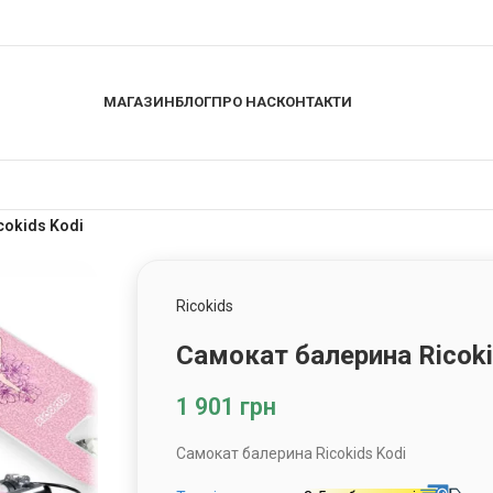
МАГАЗИН
БЛОГ
ПРО НАС
КОНТАКТИ
cokids Kodi
Ricokids
Самокат балерина Ricoki
1 901
грн
Самокат балерина Ricokids Kodi