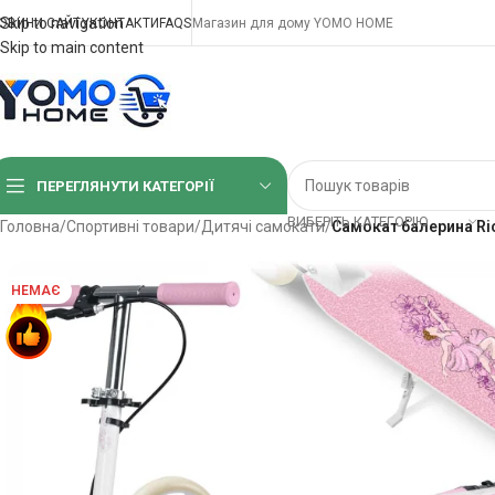
Skip to navigation
ОВИНИ САЙТУ
КОНТАКТИ
FAQS
Магазин для дому YOMO HOME
Skip to main content
ПЕРЕГЛЯНУТИ КАТЕГОРІЇ
ВИБЕРІТЬ КАТЕГОРІЮ
Головна
/
Спортивні товари
/
Дитячі самокати
/
Самокат балерина Ri
НЕМАЄ