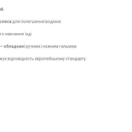
ий.
колеса
для полегшення водіння.
о навчання їзді.
 – обладнані
ручним і ножним гальмом.
жує відповідність європейському стандарту.