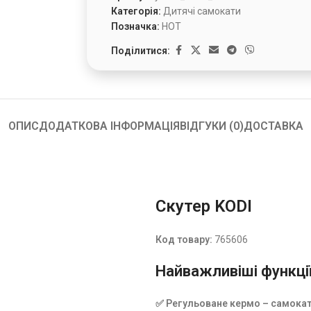
Категорія:
Дитячі самокати
Позначка:
HOT
Поділитися:
ОПИС
ДОДАТКОВА ІНФОРМАЦІЯ
ВІДГУКИ (0)
ДОСТАВКА
Скутер KODI
Код товару:
765606
Найважливіші функції
✅ Регульоване кермо – самока