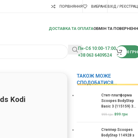
ПОРІВНЯННЯ
ВИБРАНЕ
ВХІД / РЕЄСТРАЦ
ДОСТАВКА ТА ОПЛАТА
ОБМІН ТА ПОВЕРНЕН
Пн-Сб 10:00-17:00
0
ГРН
+38 063 6409524
ТАКОЖ МОЖЕ
СПОДОБАТИСЯ…
Степ-платформа
ds Kodi
Scoopes BodyStep
Basic 3 (115159) 3
рівні
899
грн
999
грн
Степпер Scoopes
BodyStep 114928 з