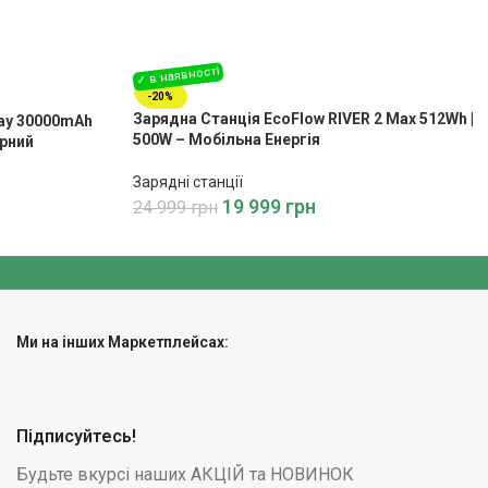
-20%
Зарядна Станція EcoFlow RIVER 2 Max 512Wh |
lay 30000mAh
500W – Мобільна Енергія
орний
Зарядні станції
19 999
грн
24 999
грн
Ми на інших Маркетплейсах:
Підписуйтесь!
Будьте вкурсі наших АКЦІЙ та НОВИНОК