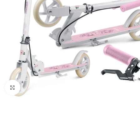
Клацніть, щоб збільшити