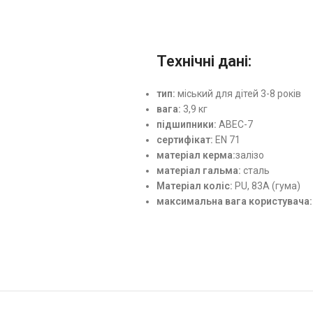
Технічні дані:
тип:
міський для дітей 3-8 років
вага:
3,9 кг
підшипники:
ABEC-7
сертифікат:
EN 71
матеріал керма:
залізо
матеріал гальма:
сталь
Матеріал коліс:
PU, 83A (гума)
максимальна вага користувача: