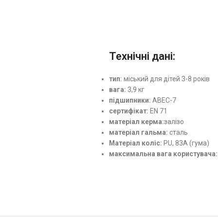
Технічні дані:
тип:
міський для дітей 3-8 років
вага:
3,9 кг
підшипники:
ABEC-7
сертифікат:
EN 71
матеріал керма:
залізо
матеріал гальма:
сталь
Матеріал коліс:
PU, 83A (гума)
максимальна вага користувача: