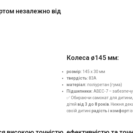
ртом незалежно від
Колеса ø145 мм:
розмір:
145 x 30 мм
твердість:
83A
матеріал:
поліуретан (гума)
Підшипники:
ABEC-7 – забезпечу
✅ Обираючи самокат для дитини,
дітей
від 3 до 8 років
. Нижня дек
своїй дитині
радість і комфорт
і
я високою точністю, ефективністю та точн