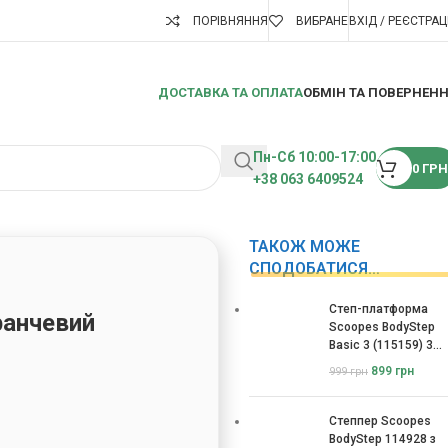
ПОРІВНЯННЯ
ВИБРАНЕ
ВХІД / РЕЄСТРАЦ
ДОСТАВКА ТА ОПЛАТА
ОБМІН ТА ПОВЕРНЕН
Пн-Сб 10:00-17:00
0
ГРН
+38 063 6409524
ТАКОЖ МОЖЕ
СПОДОБАТИСЯ…
Степ-платформа
ранчевий
Scoopes BodyStep
Basic 3 (115159) 3
рівні
899
грн
999
грн
Степпер Scoopes
BodyStep 114928 з