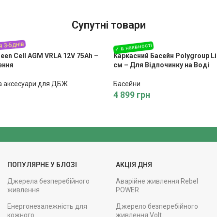
Супутні товари
een Cell AGM VRLA 12V 75Ah –
Каркасний Басейн Polygroup Li
ення
см – Для Відпочинку на Воді
а аксесуари для ДБЖ
Басейни
4 899
грн
ПОПУЛЯРНЕ У БЛОЗІ
АКЦІЯ ДНЯ
Джерела безперебійного
Аварійне живлення Rebel
живлення
POWER
Енергонезалежність для
Джерело безперебійного
кожного
живлення Volt