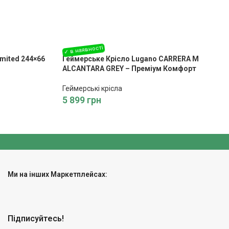
mited 244×66
Геймерське Крісло Lugano CARRERA M
ALCANTARA GREY – Преміум Комфорт
Геймерські крісла
5 899
грн
Ми на інших Маркетплейсах:
Підписуйтесь!