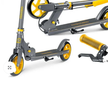
Клацніть, щоб збільшити