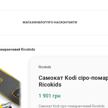
МАГАЗИН
БЛОГ
ПРО НАС
КОНТАКТИ
омаранчевий Ricokids
Ricokids
Самокат Kodi сіро-пома
Ricokids
1 901
грн
Самокат Kodi сіро-помаранчевий Ricokids