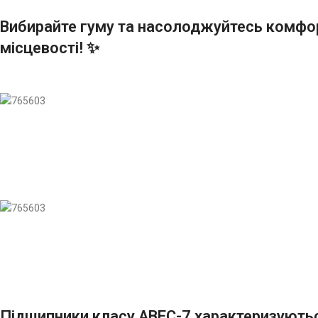
Вибирайте гуму та насолоджуйтесь комфо
місцевості! ✨
Підшипники класу ABEC-7 характеризуютьс