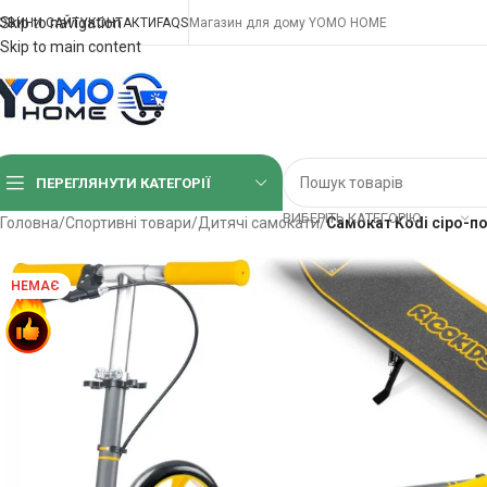
Skip to navigation
ОВИНИ САЙТУ
КОНТАКТИ
FAQS
Магазин для дому YOMO HOME
Skip to main content
ПЕРЕГЛЯНУТИ КАТЕГОРІЇ
ВИБЕРІТЬ КАТЕГОРІЮ
Головна
/
Спортивні товари
/
Дитячі самокати
/
Самокат Kodi сіро-п
НЕМАЄ