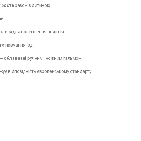
 росте
разом з дитиною.
ий.
колеса
для полегшення водіння.
о навчання їзді.
 – обладнані
ручним і ножним гальмом.
жує відповідність європейському стандарту.