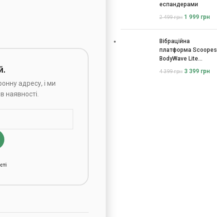
еспандерами
1 999
грн
2 499
грн
Вібраційна
платформа Scoopes
BodyWave Lite
115074
й.
3 399
грн
4 399
грн
онну адресу, і ми
в наявності.
сті