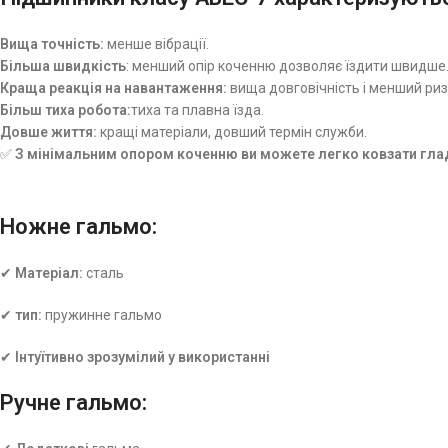
Вища точність:
менше вібрації.
Більша швидкість
: менший опір коченню дозволяє їздити швидше
Краща реакція на навантаження:
вища довговічність і менший риз
Більш тиха робота:
тиха та плавна їзда.
Довше життя:
кращі матеріали, довший термін служби.
✅
З мінімальним опором коченню ви можете легко ковзати гла
Ножне гальмо:
✔
Матеріал:
сталь
✔
тип:
пружинне гальмо
✔
Інтуїтивно зрозумілий у використанні
Ручне гальмо: