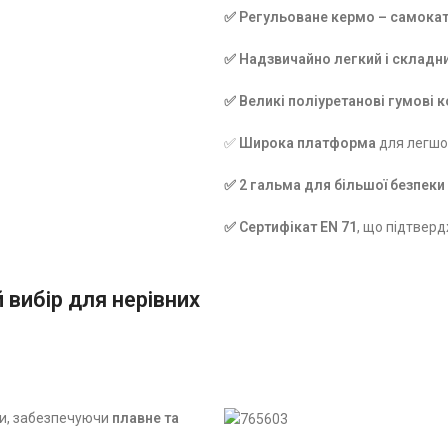
✅ Регульоване кермо – самокат
✅ Надзвичайно легкий і складн
✅ Великі поліуретанові гумові 
✅
Широка платформа
для легшог
✅ 2 гальма для більшої безпеки
✅ Сертифікат
EN 71
, що підтверд
 вибір для нерівних
ми, забезпечуючи
плавне та