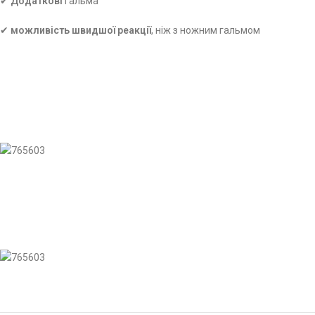
✔
Додаткові
гальма
✔
можливість швидшої реакції
, ніж з ножним гальмом