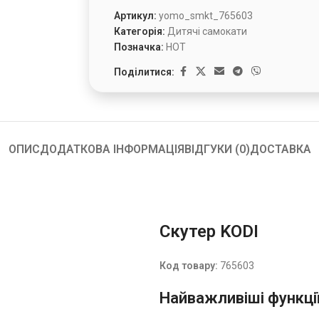
Артикул:
yomo_smkt_765603
Категорія:
Дитячі самокати
Позначка:
HOT
Поділитися:
ОПИС
ДОДАТКОВА ІНФОРМАЦІЯ
ВІДГУКИ (0)
ДОСТАВКА
Скутер KODI
Код товару:
765603
Найважливіші функції