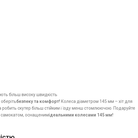
ють більш високу швидкість
 оберіть
безпеку та комфорт!
Колеса діаметром 145 мм – хіт для
а робить скутер більш стійким і їзду менш стомлюючою. Подаруйте
з самокатом, оснащеним
ідеальними колесами 145 мм!
істю.