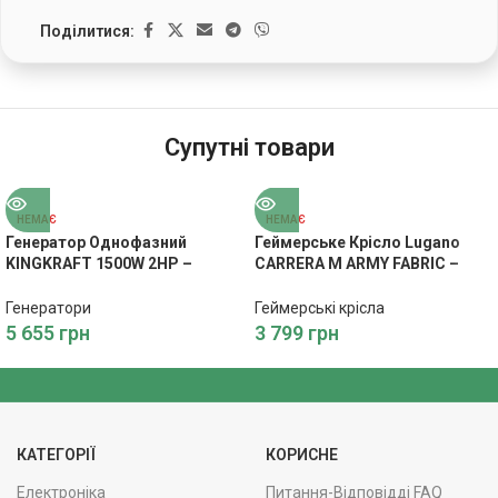
Поділитися:
Супутні товари
НЕМАЄ
НЕМАЄ
Генератор Однофазний
Геймерське Крісло Lugano
KINGKRAFT 1500W 2HP –
CARRERA M ARMY FABRIC –
Економне Живлення
Зручність та Стиль
Генератори
Геймерські крісла
5 655
грн
3 799
грн
КАТЕГОРІЇ
КОРИСНЕ
Електроніка
Питання-Відповідді FAQ