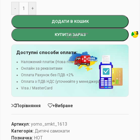
-
+
ДОДАТИ В КОШИК
КУПИТИ ЗАРАЗ
Доступні способи оплати:
Наложений платіж (Нова пошта)
Онлайн за реквізитами
Оплата Рахунок без ПДВ +2%
Оплата з ПДВ НДС (уточнюйте у менеджера)
Visa / MasterCard
Порівняння
+Вибране
Артикул:
yomo_smkt_1613
Категорія:
Дитячі самокати
Позначка:
HOT