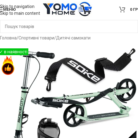
Skip to navigation
МЕНЮ
0
Г
Skip to main content
Головна
/
Спортивні товари
/
Дитячі самокати