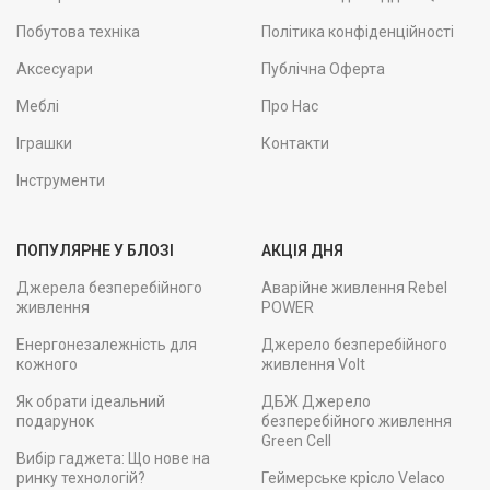
Побутова техніка
Політика конфіденційності
Аксесуари
Публічна Оферта
Меблі
Про Нас
Іграшки
Контакти
Інструменти
ПОПУЛЯРНЕ У БЛОЗІ
АКЦІЯ ДНЯ
Джерела безперебійного
Аварійне живлення Rebel
живлення
POWER
Енергонезалежність для
Джерело безперебійного
кожного
живлення Volt
Як обрати ідеальний
ДБЖ Джерело
подарунок
безперебійного живлення
Green Cell
Вибір гаджета: Що нове на
ринку технологій?
Геймерське крісло Velaco