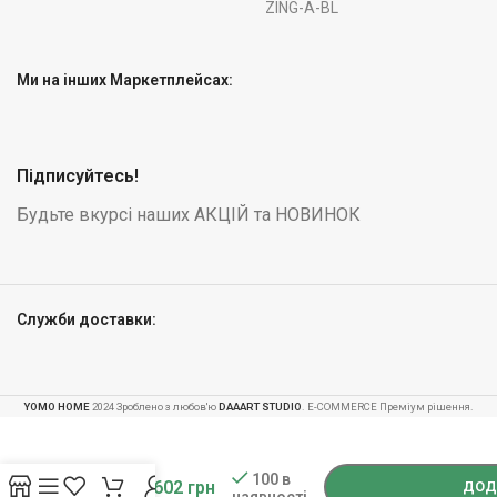
ZING-A-BL
Ми на інших Маркетплейсах:
Підписуйтесь!
Будьте вкурсі наших АКЦІЙ та НОВИНОК
Служби доставки:
YOMO HOME
2024 Зроблено з любов'ю
DAAART STUDIO
. E-COMMERCE Преміум рішення.
-
+
Самокат
100 в
3 602
грн
Soke City
ДОД
наявності