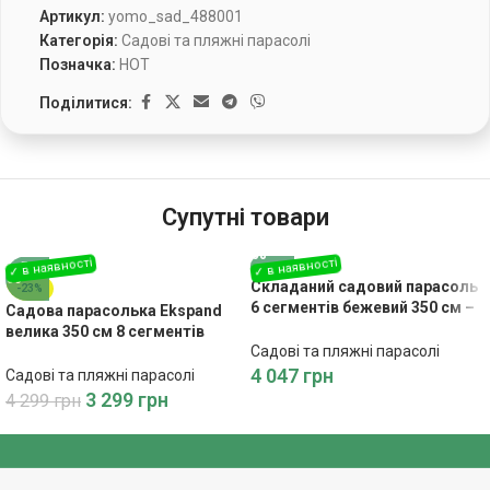
Артикул:
yomo_sad_488001
Категорія:
Садові та пляжні парасолі
Позначка:
HOT
Поділитися:
Супутні товари
Складаний садовий парасоль
-23%
6 сегментів бежевий 350 см –
Садова парасолька Ekspand
Ідеальний для вашого двору
велика 350 см 8 сегментів
Садові та пляжні парасолі
темно-бежевий
4 047
грн
Садові та пляжні парасолі
3 299
грн
4 299
грн