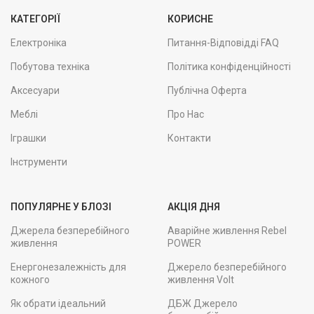
КАТЕГОРІЇ
КОРИСНЕ
Електроніка
Питання-Відповідді FAQ
Побутова техніка
Політика конфіденційності
Аксесуари
Публічна Оферта
Меблі
Про Нас
Іграшки
Контакти
Інструменти
ПОПУЛЯРНЕ У БЛОЗІ
АКЦІЯ ДНЯ
Джерела безперебійного
Аварійне живлення Rebel
живлення
POWER
Енергонезалежність для
Джерело безперебійного
кожного
живлення Volt
Як обрати ідеальний
ДБЖ Джерело