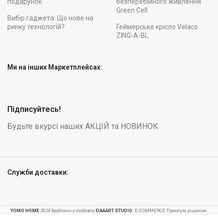
подарунок
безперебійного живлення
Green Cell
Вибір гаджета: Що нове на
ринку технологій?
Геймерське крісло Velaco
ZING-A-BL
Ми на інших Маркетплейсах:
Підписуйтесь!
Будьте вкурсі наших АКЦІЙ та НОВИНОК
Служби доставки:
Складана
YOMO HOME
2024 Зроблено з любов'ю
DAAART STUDIO
. E-COMMERCE Преміум рішення.
садова