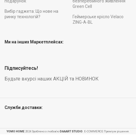
подарунок
безперебійного живлення
Green Cell
Вибір гаджета: Що нове на
ринку технологій?
Геймерське крісло Velaco
ZING-A-BL
Ми на інших Маркетплейсах:
Підписуйтесь!
Будьте вкурсі наших АКЦІЙ та НОВИНОК
Служби доставки:
Складаний
YOMO HOME
2024 Зроблено з любов'ю
DAAART STUDIO
. E-COMMERCE Преміум рішення.
садовий