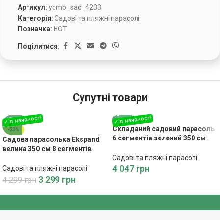
Артикул:
yomo_sad_4233
Категорія:
Садові та пляжні парасолі
Позначка:
HOT
Поділитися:
Супутні товари
Складаний садовий парасоль
-23%
6 сегментів зелений 350 см –
Садова парасолька Ekspand
Сучасний дизайн та комфорт
велика 350 см 8 сегментів
Садові та пляжні парасолі
темно-бежевий
4 047
грн
Садові та пляжні парасолі
3 299
грн
4 299
грн