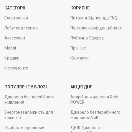
КАТЕГОРІЇ
КОРИСНЕ
Електроніка
Питання-Відповідді FAQ
Побутова техніка
Політика конфіденційності
Аксесуари
Публічна Оферта
Меблі
Про Нас
Іграшки
Контакти
Інструменти
ПОПУЛЯРНЕ У БЛОЗІ
АКЦІЯ ДНЯ
Джерела безперебійного
Аварійне живлення Rebel
живлення
POWER
Енергонезалежність для
Джерело безперебійного
кожного
живлення Volt
Як обрати ідеальний
ДБЖ Джерело