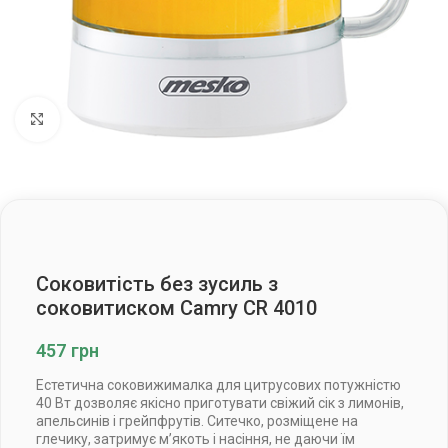
Клацніть, щоб збільшити
Соковитість без зусиль з
соковитиском Camry CR 4010
457
грн
Естетична соковижималка для цитрусових потужністю
40 Вт дозволяє якісно приготувати свіжий сік з лимонів,
апельсинів і грейпфрутів. Ситечко, розміщене на
глечику, затримує м’якоть і насіння, не даючи їм