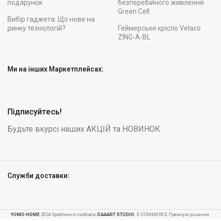
подарунок
безперебійного живлення
Green Cell
Вибір гаджета: Що нове на
ринку технологій?
Геймерське крісло Velaco
ZING-A-BL
Ми на інших Маркетплейсах:
Підписуйтесь!
Будьте вкурсі наших АКЦІЙ та НОВИНОК
Служби доставки:
YOMO HOME
2024 Зроблено з любов'ю
DAAART STUDIO
. E-COMMERCE Преміум рішення.