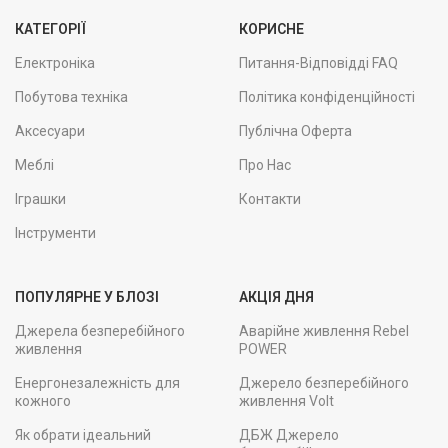
КАТЕГОРІЇ
КОРИСНЕ
Електроніка
Питання-Відповідді FAQ
Побутова техніка
Політика конфіденційності
Аксесуари
Публічна Оферта
Меблі
Про Нас
Іграшки
Контакти
Інструменти
ПОПУЛЯРНЕ У БЛОЗІ
АКЦІЯ ДНЯ
Джерела безперебійного
Аварійне живлення Rebel
живлення
POWER
Енергонезалежність для
Джерело безперебійного
кожного
живлення Volt
Як обрати ідеальний
ДБЖ Джерело