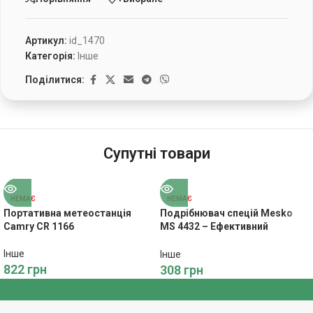
Артикул:
id_1470
Категорія:
Інше
Поділитися:
Супутні товари
НЕМАЄ
НЕМАЄ
Портативна метеостанція
Подрібнювач спецій Mesko
Camry CR 1166
MS 4432 – Ефективний
подрібнювач спецій від Mesko
Інше
Інше
822
грн
308
грн