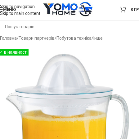
Skip to navigation
МЕНЮ
0
Г
Skip to main content
Головна
/
Товари партнерів
/
Побутова техніка
/
Інше