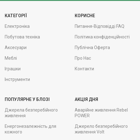
КАТЕГОРІЇ
КОРИСНЕ
Електроніка
Питання-Відповідді FAQ
Побутова техніка
Політика конфіденційності
Аксесуари
Публічна Оферта
Меблі
Про Нас
Іграшки
Контакти
Інструменти
ПОПУЛЯРНЕ У БЛОЗІ
АКЦІЯ ДНЯ
Джерела безперебійного
Аварійне живлення Rebel
живлення
POWER
Енергонезалежність для
Джерело безперебійного
кожного
живлення Volt