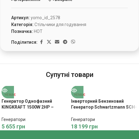
Артикул:
yomo_id_2578
Категорія:
Стільчики для годування
Позначка:
HOT
Поділитися:
Супутні товари
НЕМАЄ
НЕМАЄ
Генератор Однофазний
Інверторний Бензиновий
KINGKRAFT 1500W 2HP –
Генератор Schwartzmann SCH-
Економне Живлення
G2500inv – Енергія для
Будинку
Генератори
Генератори
5 655
грн
18 199
грн