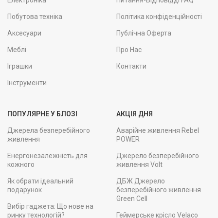
Електроніка
Питання-Відповідді FAQ
Побутова техніка
Політика конфіденційності
Аксесуари
Публічна Оферта
Меблі
Про Нас
Іграшки
Контакти
Інструменти
ПОПУЛЯРНЕ У БЛОЗІ
АКЦІЯ ДНЯ
Джерела безперебійного
Аварійне живлення Rebel
живлення
POWER
Енергонезалежність для
Джерело безперебійного
кожного
живлення Volt
Як обрати ідеальний
ДБЖ Джерело
подарунок
безперебійного живлення
Green Cell
Вибір гаджета: Що нове на
ринку технологій?
Геймерське крісло Velaco