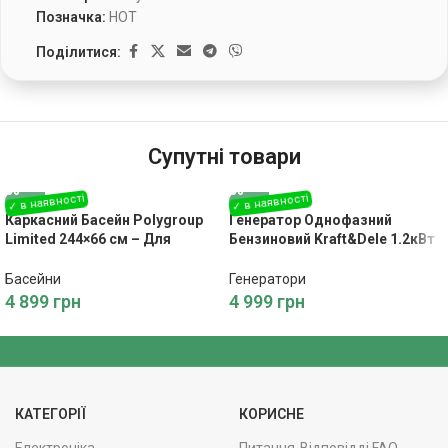
Позначка:
HOT
Поділитися:
Супутні товари
Каркасний Басейн Polygroup
Генератор Однофазний
Limited 244×66 см – Для
Бензиновий Kraft&Dele 1.2кВт
Відпочинку на Воді
1200W KD109
Басейни
Генератори
4 899
грн
4 999
грн
КАТЕГОРІЇ
КОРИСНЕ