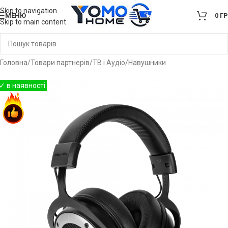
Skip to navigation
МЕНЮ
0
Г
Skip to main content
Головна
/
Товари партнерів
/
ТВ і Аудіо
/
Навушники