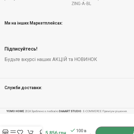
ZING-A-BL
Ми на інших Маркетплейсах:
Підписуйтесь!
Будьте вкурсі наших АКЦІЙ та НОВИНОК
Служби доставки:
YOMO HOME
2024 Зроблено з любов'ю
DAAART STUDIO
. E-COMMERCE Преміум рішення.
-
+
Студійні
навушники
100 в
5 856
грн