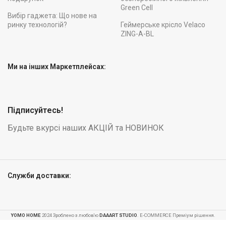
Green Cell
Вибір гаджета: Що нове на
ринку технологій?
Геймерське крісло Velaco
ZING-A-BL
Ми на інших Маркетплейсах:
Підписуйтесь!
Будьте вкурсі наших АКЦІЙ та НОВИНОК
Служби доставки:
YOMO HOME
2024 Зроблено з любов'ю
DAAART STUDIO
. E-COMMERCE Преміум рішення.