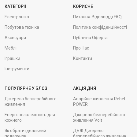
КАТЕГОРІЇ
КОРИСНЕ
Електроніка
Питання-Відповідді FAQ
Побутова техніка
Політика конфіденційності
Аксесуари
Публічна Оферта
Меблі
Про Нас
Іграшки
Контакти
Інструменти
ПОПУЛЯРНЕ У БЛОЗІ
АКЦІЯ ДНЯ
Джерела безперебійного
Аварійне живлення Rebel
живлення
POWER
Енергонезалежність для
Джерело безперебійного
кожного
живлення Volt
Як обрати ідеальний
ДБЖ Джерело
подарунок
безперебійного живлення