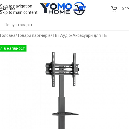
Skip to navigation
МЕНЮ
0
Г
Skip to main content
Головна
/
Товари партнерів
/
ТВ і Аудіо
/
Аксесуари для ТВ