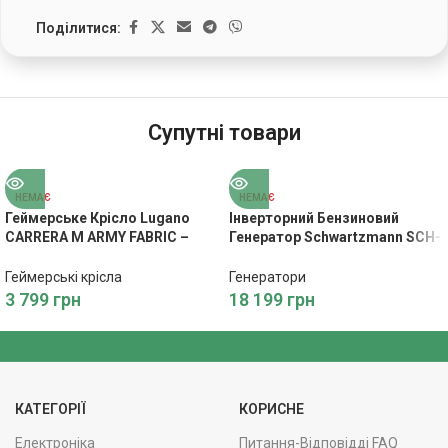
Поділитися:
Супутні товари
НЕМАЄ
НЕМАЄ
Геймерське Крісло Lugano
Інверторний Бензиновий
CARRERA M ARMY FABRIC –
Генератор Schwartzmann SCH-
Зручність та Стиль
G2500inv – Енергія для
Будинку
Геймерські крісла
Генератори
3 799
грн
18 199
грн
КАТЕГОРІЇ
КОРИСНЕ
Електроніка
Питання-Відповідді FAQ