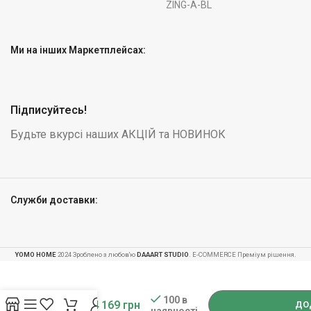
ZING-A-BL
Ми на інших Маркетплейсах:
Підписуйтесь!
Будьте вкурсі наших АКЦІЙ та НОВИНОК
Служби доставки:
YOMO HOME
2024 Зроблено з любов'ю
DAAART STUDIO
. E-COMMERCE Преміум рішення.
-
+
Трюковий
самокат
100 в
4 169
грн
ДО
наявності