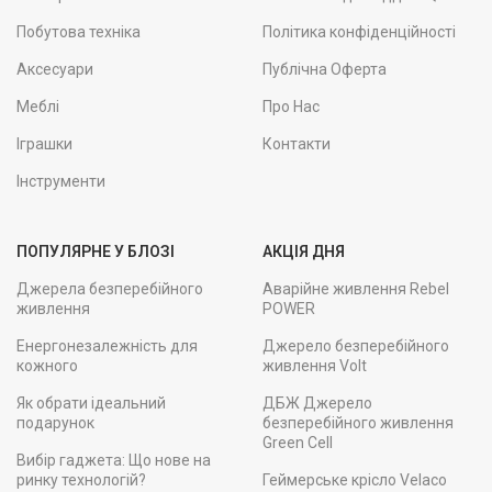
Побутова техніка
Політика конфіденційності
Аксесуари
Публічна Оферта
Меблі
Про Нас
Іграшки
Контакти
Інструменти
ПОПУЛЯРНЕ У БЛОЗІ
АКЦІЯ ДНЯ
Джерела безперебійного
Аварійне живлення Rebel
живлення
POWER
Енергонезалежність для
Джерело безперебійного
кожного
живлення Volt
Як обрати ідеальний
ДБЖ Джерело
подарунок
безперебійного живлення
Green Cell
Вибір гаджета: Що нове на
ринку технологій?
Геймерське крісло Velaco