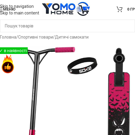
Skip to navigation
МЕНЮ
0
Г
Skip to main content
Головна
/
Спортивні товари
/
Дитячі самокати