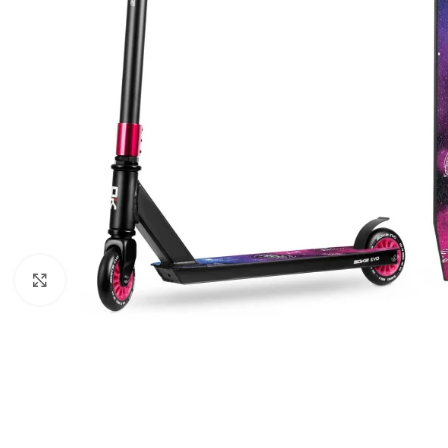
Клацніть, щоб збільшити