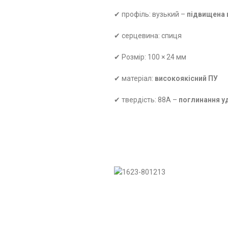
✔ профіль: вузький –
підвищена 
✔ серцевина: спиця
✔ Розмір: 100 × 24 мм
✔ матеріал:
високоякісний ПУ
✔ твердість: 88A –
поглинання у