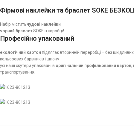
Фірмові наклейки та браслет SOKE БЕЗК
Набір містить
чудові наклейки
чорний браслет
SOKE в коробці!
Професійно упакований
екологічний картон
підлягає вторинній переробці – без шкідлив
кольорових барвників і шпону
усі наші скутери упаковані в
оригінальний профільований картон
,
транспортування.