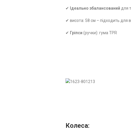
✔
Ідеально збалансований
для 
✔ висота: 58 см – підходить для 
✔
Гріпси
(ручки): гума TPR
Колеса: