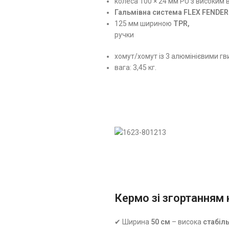
колеса 100 × 24 мм PU з високим
Гальмівна система FLEX FENDER
125 мм шириною
TPR,
ручки
хомут/хомут із 3 алюмінієвими гв
вага: 3,45 кг.
Кермо зі згортанням 
✔ Ширина
5
0
см
– висока
стабіль