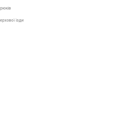
трюків
верхової їзди