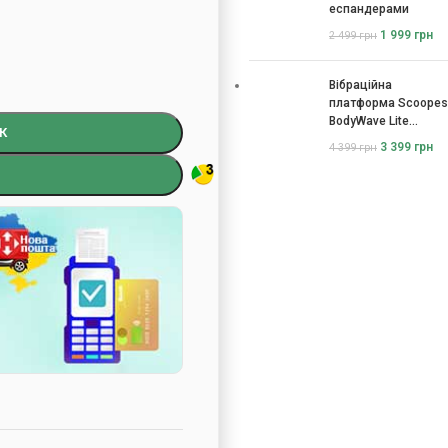
еспандерами
1 999
грн
2 499
грн
Вібраційна
платформа Scoopes
BodyWave Lite
К
115074
3 399
грн
4 399
грн
)