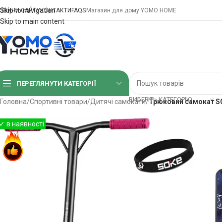
Skip to navigation
ОВИНИ САЙТУ
КОНТАКТИ
FAQS
Магазин для дому YOMO HOME
Skip to main content
ПЕРЕГЛЯНУТИ КАТЕГОРІЇ
ВИБЕРІТЬ КАТЕГОРІЮ
Головна
/
Спортивні товари
/
Дитячі самокати
/
Трюковий самокат SO