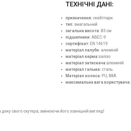
ТЕХНІЧНІ ДАНІ:
призначення:
скейтпарк
тип:
змагальний
загальна висота:
83 см
підшипники:
ABEC-9
сертифікат:
EN 14619
матеріал палуби:
алюміній
матеріал керма:
залізо
матеріал затискача:
алюміній
матеріал гальма:
сталь
Матеріал колеса:
PU, 88A
максимальна вага користувача:
 деку свого скутера, змінюючи його зовнішній вигляд!