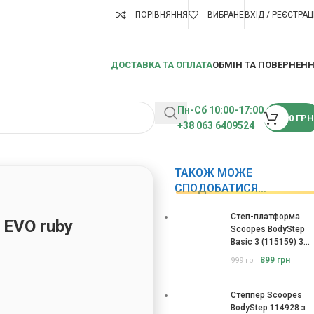
ПОРІВНЯННЯ
ВИБРАНЕ
ВХІД / РЕЄСТРАЦ
ДОСТАВКА ТА ОПЛАТА
ОБМІН ТА ПОВЕРНЕН
Пн-Сб 10:00-17:00
0
ГРН
+38 063 6409524
ТАКОЖ МОЖЕ
СПОДОБАТИСЯ…
Степ-платформа
EVO ruby
Scoopes BodyStep
Basic 3 (115159) 3
рівні
899
грн
999
грн
Степпер Scoopes
BodyStep 114928 з