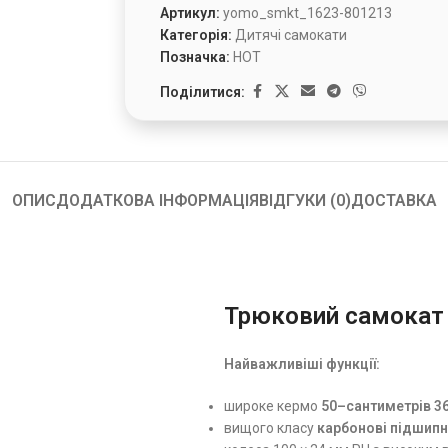
Артикул:
yomo_smkt_1623-801213
Категорія:
Дитячі самокати
Позначка:
HOT
Поділитися:
ОПИС
ДОДАТКОВА ІНФОРМАЦІЯ
ВІДГУКИ (0)
ДОСТАВКА
Трюковий самокат
Найважливіші функції:
широке кермо
5
0
–
сантиметрів
36
вищого класу
карбонові підшипн