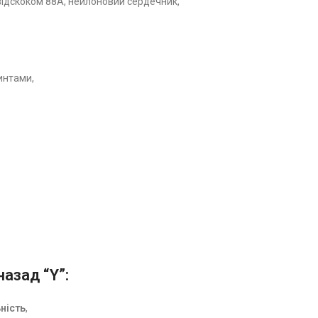
 відскоком 88A, нейлоновий сердечник,
интами,
назад “Y”:
ність
,