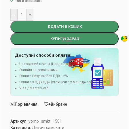
100 в наявності
-
+
ДОДАТИ В КОШИК
КУПИТИ ЗАРАЗ
Доступні способи оплати:
Наложений платіж (Нова пошта)
Онлайн за реквізитами
Оплата Рахунок без ПДВ +2%
Оплата з ПДВ НДС (уточнюйте у менеджера)
Visa / MasterCard
Порівняння
+Вибране
Артикул:
yomo_smkt_1501
Категорія:
Дитячі самокати