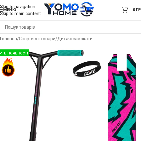
Skip to navigation
МЕНЮ
0
Г
Skip to main content
Головна
/
Спортивні товари
/
Дитячі самокати