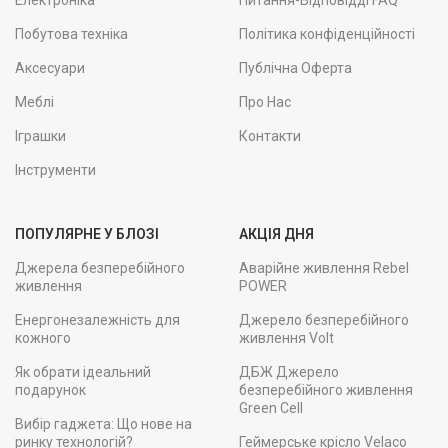
Електроніка
Питання-Відповідді FAQ
Побутова техніка
Політика конфіденційності
Аксесуари
Публічна Оферта
Меблі
Про Нас
Іграшки
Контакти
Інструменти
ПОПУЛЯРНЕ У БЛОЗІ
АКЦІЯ ДНЯ
Джерела безперебійного
Аварійне живлення Rebel
живлення
POWER
Енергонезалежність для
Джерело безперебійного
кожного
живлення Volt
Як обрати ідеальний
ДБЖ Джерело
подарунок
безперебійного живлення
Green Cell
Вибір гаджета: Що нове на
ринку технологій?
Геймерське крісло Velaco