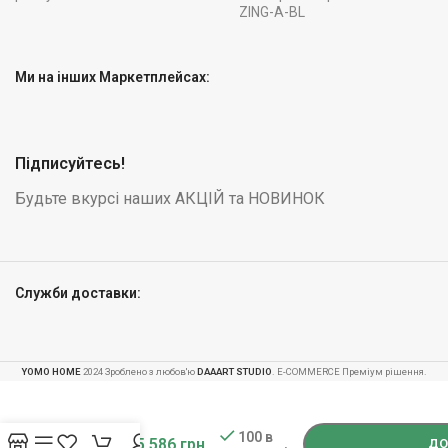
ZING-A-BL
Ми на інших Маркетплейсах:
Підписуйтесь!
Будьте вкурсі наших АКЦІЙ та НОВИНОК
Служби доставки:
YOMO HOME
2024 Зроблено з любов'ю
DAAART STUDIO
. E-COMMERCE Преміум рішення.
-
+
Трюковий
самокат
100 в
5 586
грн
SOKE XTR,
ДО