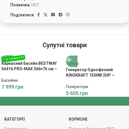
Позначка:
HOT
Поділитися:
Супутні товари
Каркасний Басейн BESTWAY
НЕМАЄ
56416 PRO-MAX 366×76 см –
Генератор Однофазний
Літній Відпочинок
KINGKRAFT 1500W 2HP –
Басейни
Економне Живлення
7 999
грн
Генератори
5 655
грн
КАТЕГОРІЇ
КОРИСНЕ