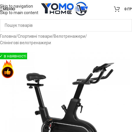
Skip to navigation
МЕНЮ
0
Г
Skip to main content
Головна
/
Спортивні товари
/
Велотренажери
/
Спінінгові велотренажери