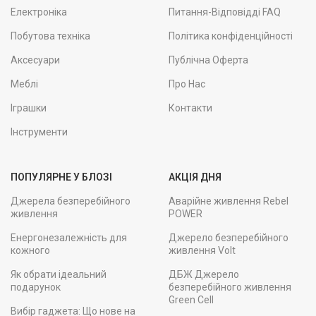
Електроніка
Питання-Відповідді FAQ
Побутова техніка
Політика конфіденційності
Аксесуари
Публічна Оферта
Меблі
Про Нас
Іграшки
Контакти
Інструменти
ПОПУЛЯРНЕ У БЛОЗІ
АКЦІЯ ДНЯ
Джерела безперебійного
Аварійне живлення Rebel
живлення
POWER
Енергонезалежність для
Джерело безперебійного
кожного
живлення Volt
Як обрати ідеальний
ДБЖ Джерело
подарунок
безперебійного живлення
Green Cell
Вибір гаджета: Що нове на