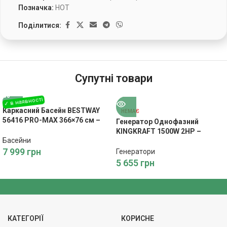
Позначка:
HOT
Поділитися:
Супутні товари
Каркасний Басейн BESTWAY
НЕМАЄ
56416 PRO-MAX 366×76 см –
Генератор Однофазний
Літній Відпочинок
KINGKRAFT 1500W 2HP –
Басейни
Економне Живлення
7 999
грн
Генератори
5 655
грн
КАТЕГОРІЇ
КОРИСНЕ