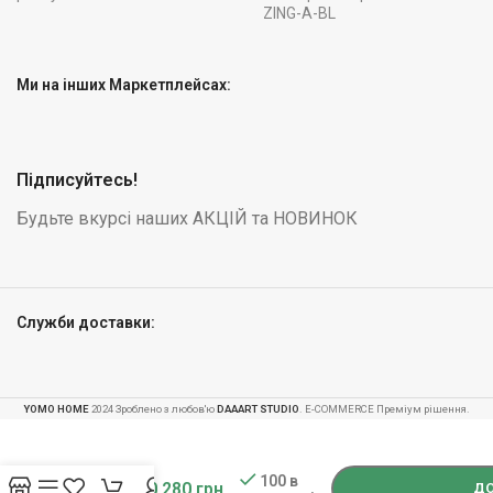
ZING-A-BL
Ми на інших Маркетплейсах:
Підписуйтесь!
Будьте вкурсі наших АКЦІЙ та НОВИНОК
Служби доставки:
YOMO HOME
2024 Зроблено з любов'ю
DAAART STUDIO
. E-COMMERCE Преміум рішення.
Витяжка
-
+
кухонна
скляна
100 в
10 280
грн
підвісна
ДО