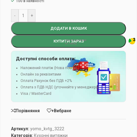
100 в наявності
-
+
ДОДАТИ В КОШИК
КУПИТИ ЗАРАЗ
Доступні способи оплати:
Наложений платіж (Нова пошта)
Онлайн за реквізитами
Оплата Рахунок без ПДВ +2%
Оплата з ПДВ НДС (уточнюйте у менеджера)
Visa / MasterCard
Порівняння
+Вибране
Артикул:
yomo_kvtg_3222
Категорія:
Кухонні витяжки