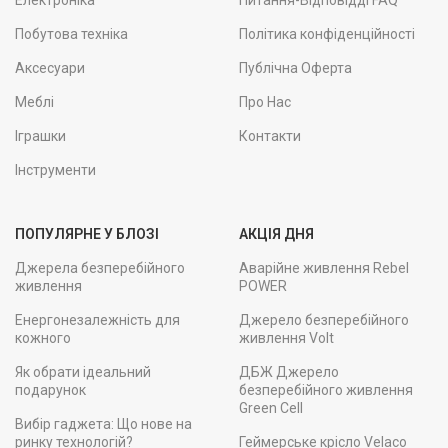
Електроніка
Питання-Відповідді FAQ
Побутова техніка
Політика конфіденційності
Аксесуари
Публічна Оферта
Меблі
Про Нас
Іграшки
Контакти
Інструменти
ПОПУЛЯРНЕ У БЛОЗІ
АКЦІЯ ДНЯ
Джерела безперебійного
Аварійне живлення Rebel
живлення
POWER
Енергонезалежність для
Джерело безперебійного
кожного
живлення Volt
Як обрати ідеальний
ДБЖ Джерело
подарунок
безперебійного живлення
Green Cell
Вибір гаджета: Що нове на
ринку технологій?
Геймерське крісло Velaco