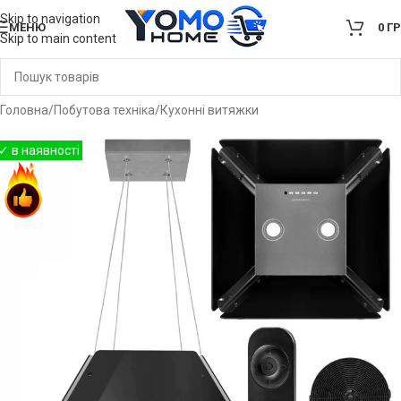
Skip to navigation
МЕНЮ
0
Г
Skip to main content
Головна
/
Побутова техніка
/
Кухонні витяжки