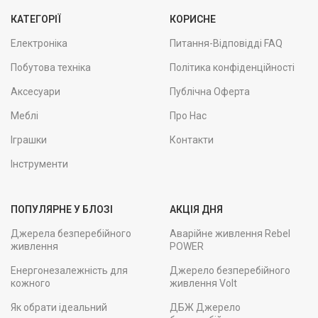
КАТЕГОРІЇ
КОРИСНЕ
Електроніка
Питання-Відповідді FAQ
Побутова техніка
Політика конфіденційності
Аксесуари
Публічна Оферта
Меблі
Про Нас
Іграшки
Контакти
Інструменти
ПОПУЛЯРНЕ У БЛОЗІ
АКЦІЯ ДНЯ
Джерела безперебійного
Аварійне живлення Rebel
живлення
POWER
Енергонезалежність для
Джерело безперебійного
кожного
живлення Volt
Як обрати ідеальний
ДБЖ Джерело