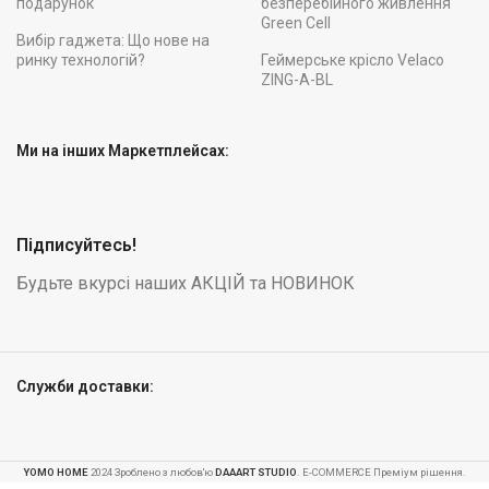
подарунок
безперебійного живлення
Green Cell
Вибір гаджета: Що нове на
ринку технологій?
Геймерське крісло Velaco
ZING-A-BL
Ми на інших Маркетплейсах:
Підписуйтесь!
Будьте вкурсі наших АКЦІЙ та НОВИНОК
Служби доставки:
Ємність
YOMO HOME
2024 Зроблено з любов'ю
DAAART STUDIO
. E-COMMERCE Преміум рішення.
для