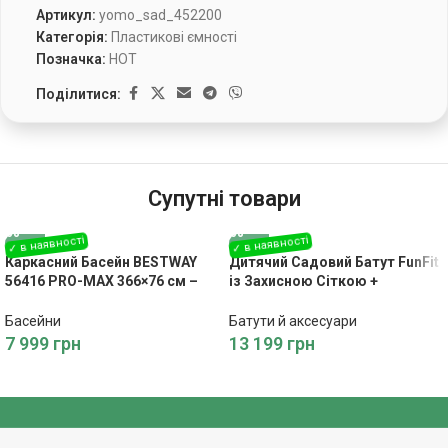
Артикул:
yomo_sad_452200
Категорія:
Пластикові ємності
Позначка:
HOT
Поділитися:
Супутні товари
Каркасний Басейн BESTWAY
Дитячий Садовий Батут FunFit
56416 PRO-MAX 366×76 см –
із Захисною Сіткою +
Літній Відпочинок
Драбинка 374 см
Басейни
Батути й аксесуари
7 999
грн
13 199
грн