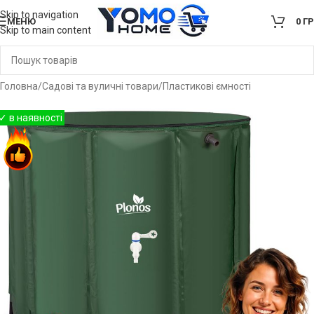
Skip to navigation
МЕНЮ
0
Г
Skip to main content
Головна
/
Садові та вуличні товари
/
Пластикові ємності