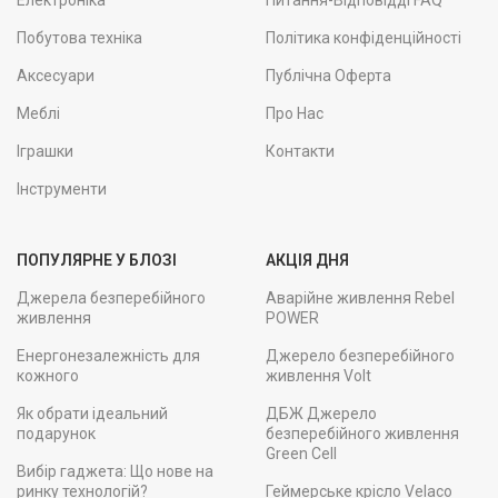
Електроніка
Питання-Відповідді FAQ
Побутова техніка
Політика конфіденційності
Аксесуари
Публічна Оферта
Меблі
Про Нас
Іграшки
Контакти
Інструменти
ПОПУЛЯРНЕ У БЛОЗІ
АКЦІЯ ДНЯ
Джерела безперебійного
Аварійне живлення Rebel
живлення
POWER
Енергонезалежність для
Джерело безперебійного
кожного
живлення Volt
Як обрати ідеальний
ДБЖ Джерело
подарунок
безперебійного живлення
Green Cell
Вибір гаджета: Що нове на
ринку технологій?
Геймерське крісло Velaco