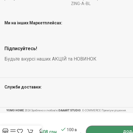
ZING-A-BL
Ми на інших Маркетплейсах:
Підписуйтесь!
Будьте вкурсі наших АКЦІЙ та НОВИНОК
Служби доставки:
YOMO HOME
2024 Зроблено з любов'ю
DAAART STUDIO
. E-COMMERCE Преміум рішення.
Офісне
крісло
-
+
Sofotel
Cerber
100 в
7 508
грн
ДОДА