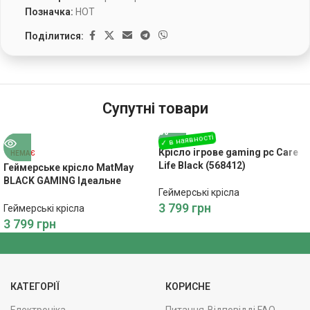
Позначка:
HOT
Поділитися:
Супутні товари
Крісло ігрове gaming pc Care
НЕМАЄ
Life Black (568412)
Геймерське крісло MatMay
BLACK GAMING Ідеальне
Геймерські крісла
поєднання стилю, комфорту
3 799
грн
та продуктивності
Геймерські крісла
3 799
грн
КАТЕГОРІЇ
КОРИСНЕ