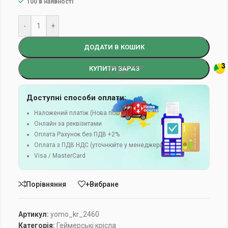
100 в наявності
-
+
ДОДАТИ В КОШИК
КУПИТИ ЗАРАЗ
Доступні способи оплати:
Наложений платіж (Нова пошта)
Онлайн за реквізитами
Оплата Рахунок без ПДВ +2%
Оплата з ПДВ НДС (уточнюйте у менеджера)
Visa / MasterCard
Порівняння
+Вибране
Артикул:
yomo_kr_2460
Категорія:
Геймерські крісла