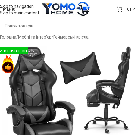
Skip to navigation
МЕНЮ
0
Г
Skip to main content
Головна
/
Меблі та інтер'єр
/
Геймерські крісла