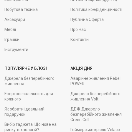
Побутова техніка
Політика конфіденційності
Аксесуари
Публічна Оферта
Меблі
Про Нас
Іграшки
Контакти
Інструменти
ПОПУЛЯРНЕ У БЛОЗІ
АКЦІЯ ДНЯ
Джерела безперебійного
Аварійне живлення Rebel
живлення
POWER
Енергонезалежність для
Джерело безперебійного
кожного
живлення Volt
Як обрати ідеальний
ДБЖ Джерело
подарунок
безперебійного живлення
Green Cell
Вибір гаджета: Що нове на
ринку технологій?
Геймерське крісло Velaco