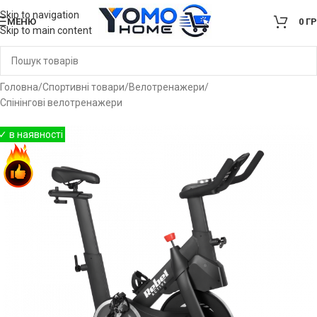
Skip to navigation
МЕНЮ
0
Г
Skip to main content
Головна
/
Спортивні товари
/
Велотренажери
/
Спінінгові велотренажери