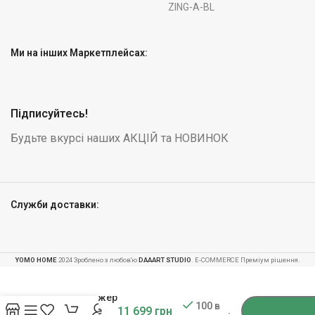
ZING-A-BL
Ми на інших Маркетплейсах:
Підписуйтесь!
Будьте вкурсі наших АКЦІЙ та НОВИНОК
Служби доставки:
YOMO HOME
2024 Зроблено з любов'ю
DAAART STUDIO
. E-COMMERCE Преміум рішення.
-
+
Велотренажер
100 в
11 699
грн
Rebel Active