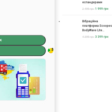
еспандерами
1 999
грн
2 499
грн
Вібраційна
платформа Scoopes
BodyWave Lite
115074
3 399
грн
4 399
грн
К
)