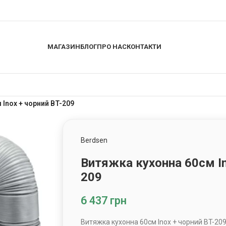
МАГАЗИН
БЛОГ
ПРО НАС
КОНТАКТИ
 Inox + чорний BT-209
Berdsen
Витяжка кухонна 60см In
209
6 437
грн
Витяжка кухонна 60см Inox + чорний BT-20