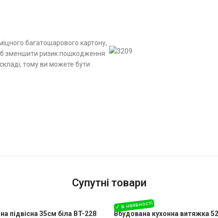
 міцного багатошарового картону,
 щоб зменшити ризик пошкодження
складі, тому ви можете бути
Супутні товари
на підвісна 35см біла BT-228
Вбудована кухонна витяжка 52