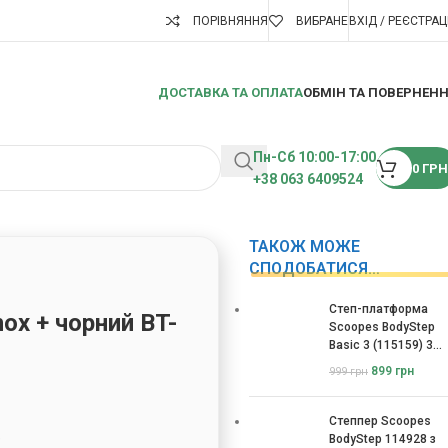
ПОРІВНЯННЯ
ВИБРАНЕ
ВХІД / РЕЄСТРАЦ
ДОСТАВКА ТА ОПЛАТА
ОБМІН ТА ПОВЕРНЕН
Пн-Сб 10:00-17:00
0
ГРН
+38 063 6409524
ТАКОЖ МОЖЕ
СПОДОБАТИСЯ…
Степ-платформа
ox + чорний BT-
Scoopes BodyStep
Basic 3 (115159) 3
рівні
899
грн
999
грн
Степпер Scoopes
9
BodyStep 114928 з