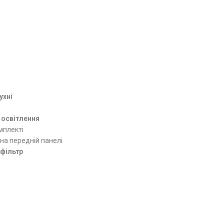
ухні
 освітлення
мплекті
на передній панелі
фільтр