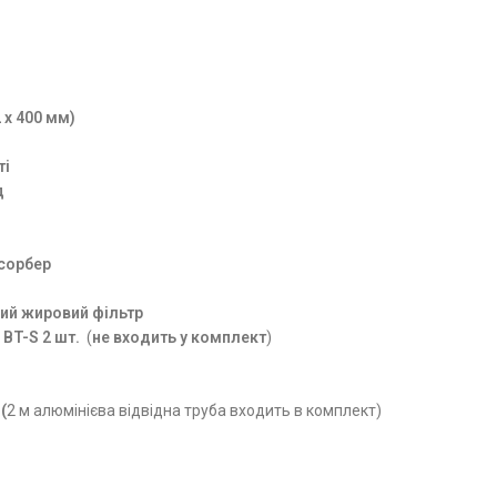
 x 400 мм)
ті
д
бсорбер
ий жировий фільтр
 BT-S 2 шт.
(
не входить у комплект
)
(
2 м алюмінієва відвідна труба входить в комплект)