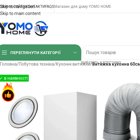
Skip to navigation
ОВИНИ САЙТУ
КОНТАКТИ
FAQS
Магазин для дому YOMO HOME
Skip to main content
ПЕРЕГЛЯНУТИ КАТЕГОРІЇ
ВИБЕРІТЬ КАТЕГОРІЮ
Головна
/
Побутова техніка
/
Кухонні витяжки
/
Витяжка кухонна 60см