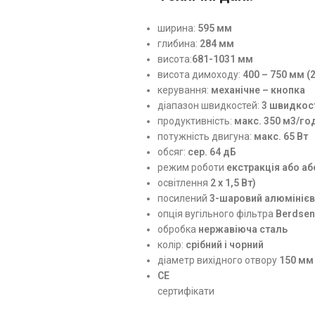
ширина:
595 мм
глибина:
284 мм
висота:
681-1031 мм
висота димоходу:
400 – 750 мм (2
керування:
механічне – кнопка
діапазон швидкостей:
3 швидкос
продуктивність:
макс. 350 м3/го
потужність двигуна:
макс. 65 Вт
обсяг:
сер. 64 дБ
режим роботи
екстракція або а
освітлення
2 х 1,5 Вт)
посилений
3-шаровий алюмінієв
опція вугільного фільтра
Berdsen
обробка
нержавіюча сталь
колір:
срібний і чорний
діаметр вихідного отвору
150 мм 
CE
сертифікати