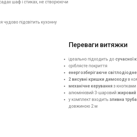
садах шаф і стиках, не створюючи
я чудово підсвітить кухонну
Переваги витяжки
ідеально підходить до
сучасної
к
сріблясте покриття
енергозберігаюче світлодіодне
2 висувні кришки димоходу
в ко
механічне керування
з кнопками 
алюмінієвий 3-шаровий
жировий 
у комплект входить
зливна труба
довжиною 2 м