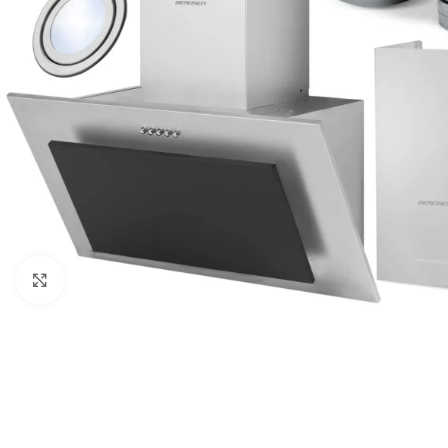
Клацніть, щоб збільшити