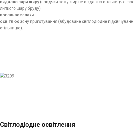
видаляє пари жиру
(завдяки чому жир не осідає на стільницях, фа
липкого шару бруду),
поглинає запахи
освітлює
зону приготування (вбудоване світлодіодне підсвічуванн
стільницю).
Світлодіодне освітлення