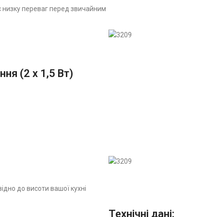
ує низку переваг перед звичайним
я (2 x 1,5 Вт)
ідно до висоти вашої кухні
Технічні дані: