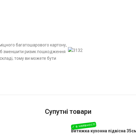
 міцного багатошарового картону,
 щоб зменшити ризик пошкодження
складі, тому ви можете бути
Супутні товари
Витяжка кухонна підвісна 35см