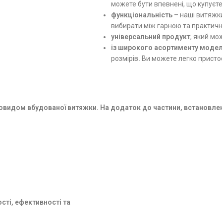
можете бути впевнені, що купуєт
функціональність
– наші витяж
вибирати між гарною та практич
універсальний продукт
, який м
із широкого асортименту
модел
розмірів
.
Ви можете легко прист
новидом вбудованої витяжки. На додаток до частини, встановлен
сті, ефективності та