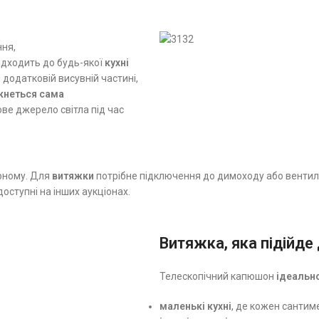
ння,
ідходить до будь-якої
кухні
 додатковій висувній частині,
мкнеться сама
ве джерело світла під час
рному. Для
витяжки
потрібне підключення до димоходу або вентил
доступні на інших аукціонах.
Витяжка, яка підійде 
Телескопічний капюшон
ідеальн
маленькі кухні
, де кожен сантим