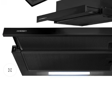
Клацніть, щоб збільшити