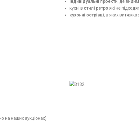
індивідуальні
проекти
, де види
кухні в
стилі ретро
які не підходя
кухонні острівці
, в яких витяжка
но на наших аукціонах)