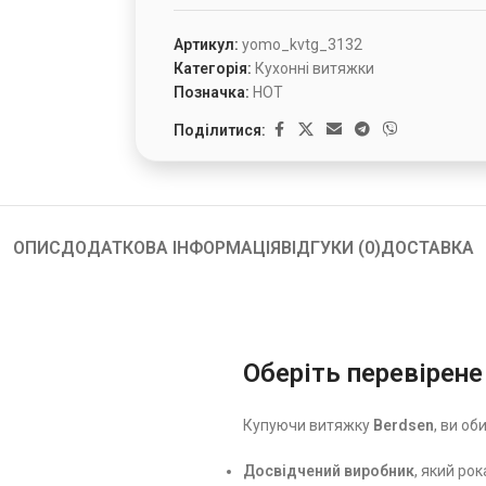
Артикул:
yomo_kvtg_3132
Категорія:
Кухонні витяжки
Позначка:
HOT
Поділитися:
ОПИС
ДОДАТКОВА ІНФОРМАЦІЯ
ВІДГУКИ (0)
ДОСТАВКА
Оберіть перевірене
Купуючи витяжку
Berdsen
, ви об
Досвідчений виробник
, який ро