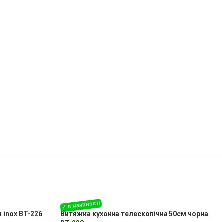
 inox BT-226
Витяжка кухонна телескопічна 50см чорна