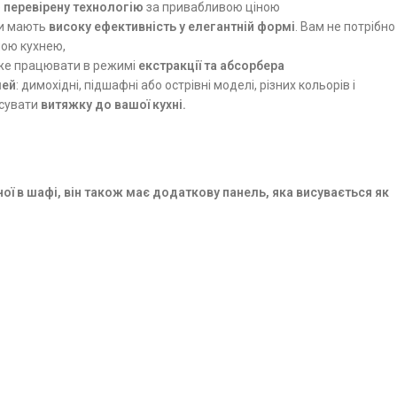
е
перевірену технологію
за привабливою ціною
ки мають
високу ефективність у елегантній формі
. Вам не потрібно
ною кухнею,
оже працювати в режимі
екстракції та абсорбера
ей
: димохідні, підшафні або острівні моделі, різних кольорів і
осувати
витяжку до вашої кухні.
ої в шафі, він також має додаткову
панель, яка висувається як