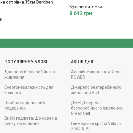
на острівна 35см Berdsen
Кухонні витяжки
8 642
грн
ки
ПОПУЛЯРНЕ У БЛОЗІ
АКЦІЯ ДНЯ
Джерела безперебійного
Аварійне живлення Rebel
живлення
POWER
Енергонезалежність для
Джерело безперебійного
кожного
живлення Volt
Як обрати ідеальний
ДБЖ Джерело
подарунок
безперебійного живлення
Green Cell
Вибір гаджета: Що нове на
ринку технологій?
Геймерське крісло Velaco
ZING-A-BL