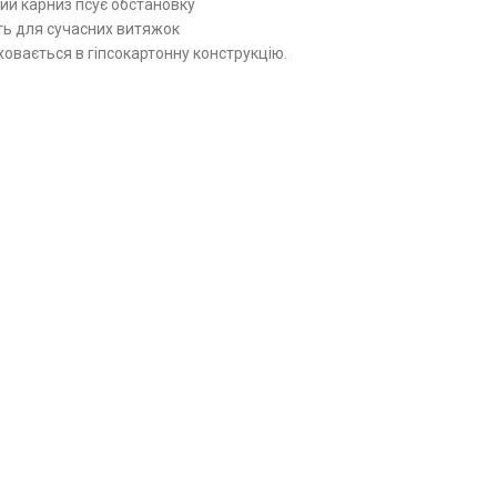
мий карниз псує обстановку
ть для сучасних витяжок
 ховається в гіпсокартонну конструкцію.