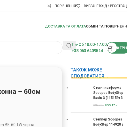
ПОРІВНЯННЯ
ВИБРАНЕ
ВХІД / РЕЄСТРАЦ
ДОСТАВКА ТА ОПЛАТА
ОБМІН ТА ПОВЕРНЕН
Пн-Сб 10:00-17:00
0
ГРН
+38 063 6409524
ТАКОЖ МОЖЕ
СПОДОБАТИСЯ…
Степ-платформа
хонна – 60см
Scoopes BodyStep
Basic 3 (115159) 3
рівні
899
грн
999
грн
Степпер Scoopes
en BE-60-LW чорна
BodyStep 114928 з