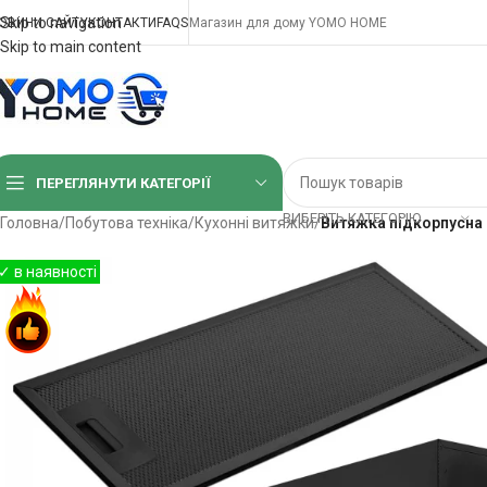
Skip to navigation
ОВИНИ САЙТУ
КОНТАКТИ
FAQS
Магазин для дому YOMO HOME
Skip to main content
ПЕРЕГЛЯНУТИ КАТЕГОРІЇ
ВИБЕРІТЬ КАТЕГОРІЮ
Головна
/
Побутова техніка
/
Кухонні витяжки
/
Витяжка підкорпусна 