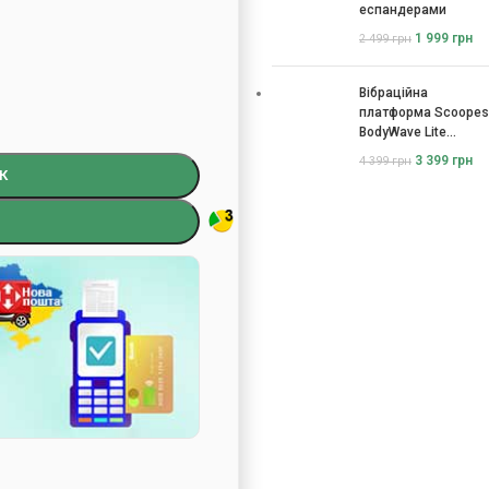
еспандерами
1 999
грн
2 499
грн
Вібраційна
платформа Scoopes
BodyWave Lite
115074
3 399
грн
4 399
грн
К
)