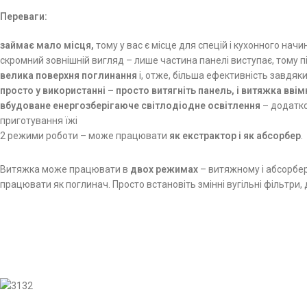
Переваги:
займає мало місця,
тому у вас є місце для спецій і кухонного начи
скромний зовнішній вигляд – лише частина панелі виступає, тому п
велика поверхня поглинання
і, отже, більша ефективність завдяки
просто
у використанні
– просто витягніть панель, і витяжка вві
вбудоване енергозберігаюче світлодіодне освітлення
– додатко
приготування їжі
2 режими роботи – може працювати
як екстрактор і як абсорбер
.
Витяжка може працювати в
двох режимах
– витяжному і абсорбе
працювати як поглинач. Просто встановіть змінні вугільні фільтри, 