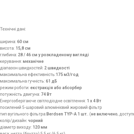
Технічні дані:
ширина:
60 см
висота:
15,8 см
глибина:
28 / 46 см у розкладеному вигляді
керування:
механічне
діапазон швидкостей:
2 швидкості
максимальна ефективність:
175 м3/год
максимальна гучність:
61 дБ
режим роботи:
екстракція або абсорбер
потужність двигуна:
74 Вт
Енергозберігаюче світлодіодне освітлення:
1 x 4 Вт
посилений 5-шаровий алюмінієвий жировий фільтр
тип вугільного фільтра:
Berdsen TYP-A 1 шт.
. (
не включено
, доступ
колір/дизайн:
чорний
діаметр виходу:
120 мм
вага: нетто (брутто) 5,5 кг (6,5 кг)