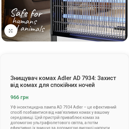
Клацніть, щоб збільшити
Знищувач комах Adler AD 7934: Захист
від комах для спокійних ночей
966
грн
УФ інсектицидна лампа AD 7934 Adler – це ефективний
спосіб позбавитися від нав’язливих комах у вашому
середовищі. Цей пристрій приваблює комах за
допомогою ультрафіолетового світла, а потім
ефективно їх знищує за допомогою високої напруги.