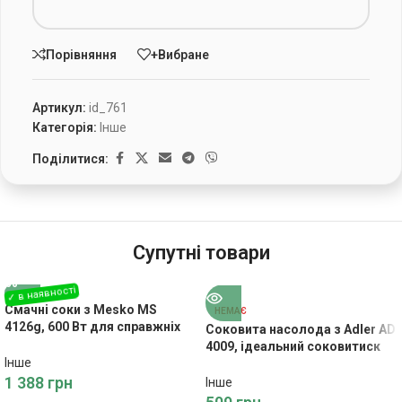
Порівняння
+Вибране
Артикул:
id_761
Категорія:
Інше
Поділитися:
Супутні товари
Смачні соки з Mesko MS
НЕМАЄ
4126g, 600 Вт для справжніх
Соковита насолода з Adler AD
гурманів
4009, ідеальний соковитиск
Інше
для цитрусових
1 388
грн
Інше