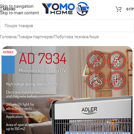
Skip to navigation
МЕНЮ
0
Г
Skip to main content
Головна
/
Товари партнерів
/
Побутова техніка
/
Інше
НЕМАЄ