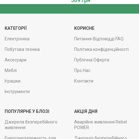
509
грн
КАТЕГОРІЇ
КОРИСНЕ
Електроніка
Питання-Відповідді FAQ
Побутова техніка
Політика конфіденційності
Аксесуари
Публічна Оферта
Меблі
Про Нас
Іграшки
Контакти
Інструменти
ПОПУЛЯРНЕ У БЛОЗІ
АКЦІЯ ДНЯ
Джерела безперебійного
Аварійне живлення Rebel
живлення
POWER
Енергонезалежність для
Джерело безперебійного